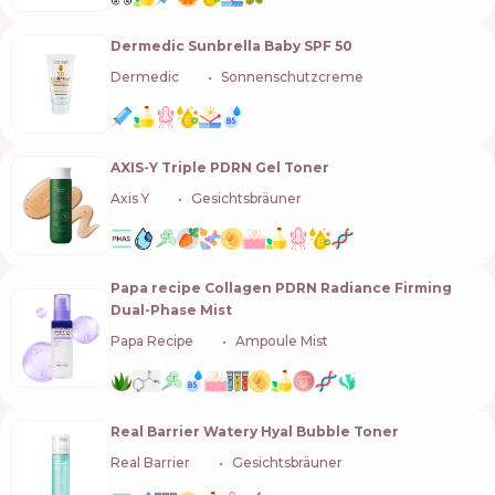
Dermedic Sunbrella Baby SPF 50
Dermedic
🇵🇱
Sonnenschutzcreme
AXIS-Y Triple PDRN Gel Toner
Axis Y
🇰🇷
Gesichtsbräuner
Papa recipe Collagen PDRN Radiance Firming
Dual-Phase Mist
Papa Recipe
🇰🇷
Ampoule Mist
Real Barrier Watery Hyal Bubble Toner
Real Barrier
🇰🇷
Gesichtsbräuner