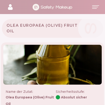
OLEA EUROPAEA (OLIVE) FRUIT
OIL
Name der Zutat:
Sicherheitsstufe
:
Olea Europaea (olive) Fruit
Absolut sicher
Oil