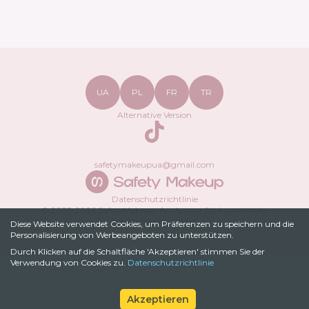
UA
PL
FR
TR
Alternative Version
TikTok
safetymakeupua@gmail.com
Datenschutzrichtlinie
© 2022-
2026
SafetyMakeup.
Analysator für kosmetische
Zusammensetzungen
.
Diese Website verwendet Cookies, um Präferenzen zu speichern und die
Personalisierung von Werbeangeboten zu unterstützen.
Durch Klicken auf die Schaltfläche 'Akzeptieren' stimmen Sie der
Verwendung von Cookies zu.
Datenschutzrichtlinie
Akzeptieren