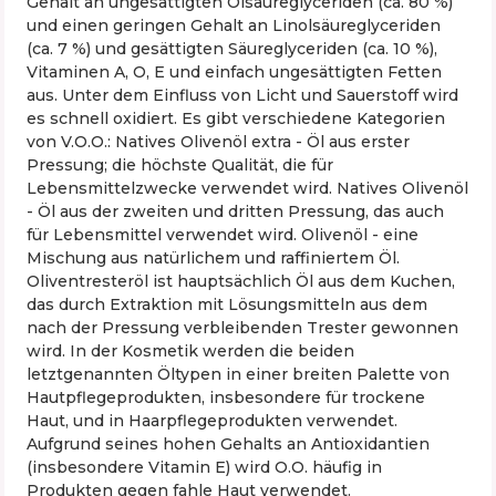
Gehalt an ungesättigten Ölsäureglyceriden (ca. 80 %)
und einen geringen Gehalt an Linolsäureglyceriden
(ca. 7 %) und gesättigten Säureglyceriden (ca. 10 %),
Vitaminen A, O, E und einfach ungesättigten Fetten
aus. Unter dem Einfluss von Licht und Sauerstoff wird
es schnell oxidiert. Es gibt verschiedene Kategorien
von V.O.O.: Natives Olivenöl extra - Öl aus erster
Pressung; die höchste Qualität, die für
Lebensmittelzwecke verwendet wird. Natives Olivenöl
- Öl aus der zweiten und dritten Pressung, das auch
für Lebensmittel verwendet wird. Olivenöl - eine
Mischung aus natürlichem und raffiniertem Öl.
Oliventresteröl ist hauptsächlich Öl aus dem Kuchen,
das durch Extraktion mit Lösungsmitteln aus dem
nach der Pressung verbleibenden Trester gewonnen
wird. In der Kosmetik werden die beiden
letztgenannten Öltypen in einer breiten Palette von
Hautpflegeprodukten, insbesondere für trockene
Haut, und in Haarpflegeprodukten verwendet.
Aufgrund seines hohen Gehalts an Antioxidantien
(insbesondere Vitamin E) wird O.O. häufig in
Produkten gegen fahle Haut verwendet.