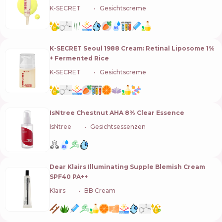
K-SECRET
🇰🇷
Gesichtscreme
K-SECRET Seoul 1988 Cream: Retinal Liposome 1%
+ Fermented Rice
K-SECRET
🇰🇷
Gesichtscreme
IsNtree Chestnut AHA 8% Clear Essence
IsNtree
🇰🇷
Gesichtsessenzen
Dear Klairs Illuminating Supple Blemish Cream
SPF40 PA++
Klairs
🇰🇷
BB Cream