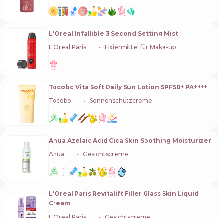
L'Oreal Infallible 3 Second Setting Mist
L'Oreal Paris
🇫🇷
Fixiermittel für Make-up
Tocobo Vita Soft Daily Sun Lotion SPF50+ PA++++
Tocobo
🇰🇷
Sonnenschutzcreme
Anua Azelaic Acid Cica Skin Soothing Moisturizer
Anua
🇰🇷
Gesichtscreme
L'Oreal Paris Revitalift Filler Glass Skin Liquid
Cream
L'Oreal Paris
🇫🇷
Gesichtscreme