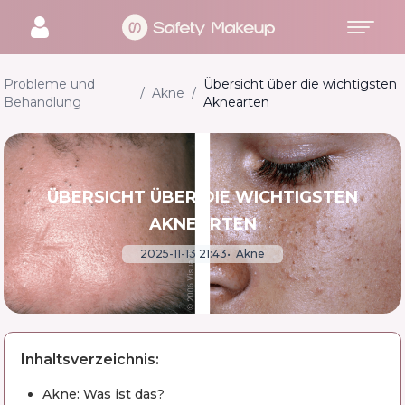
Probleme und
Übersicht über die wichtigsten
/
Akne
/
Behandlung
Aknearten
ÜBERSICHT ÜBER DIE WICHTIGSTEN
AKNEARTEN
2025-11-13 21:43
Akne
Inhaltsverzeichnis:
Akne: Was ist das?