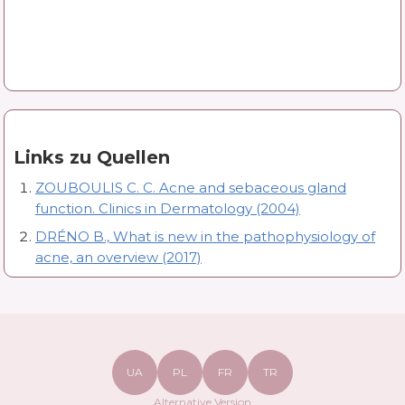
Links zu Quellen
ZOUBOULIS C. C. Acne and sebaceous gland
function. Clinics in Dermatology (2004)
DRÉNO B., What is new in the pathophysiology of
acne, an overview (2017)
UA
PL
FR
TR
Alternative Version