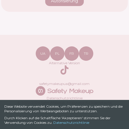
Autorisierung
UA
PL
FR
TR
Alternative Version
TikTok
safetymakeupua@gmail.com
Datenschutzrichtlinie
© 2022-
2026
SafetyMakeup.
Analysator für kosmetische
Diese Website verwendet Cookies, um Präferenzen zu speichern und die
Zusammensetzungen
.
Personalisierung von Werbeangeboten zu unterstützen.
Durch Klicken auf die Schaltfläche 'Akzeptieren' stimmen Sie der
Verwendung von Cookies zu.
Datenschutzrichtlinie