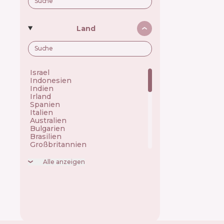
Land
Israel 🇮🇱
Indonesien 🇮🇩
Indien 🇮🇳
Irland 🇮🇪
Spanien 🇪🇸
Italien 🇮🇹
Australien 🇦🇺
Bulgarien 🇧🇬
Brasilien 🇧🇷
Großbritannien 🇬🇧
Griechenland 🇬🇷
Dänemark 🇩🇰
Alle anzeigen
Kanada 🇨🇦
China 🇨🇳
Korea 🇰🇷
Monaco 🇲🇨
Niederlande 🇳🇱
Deutschland 🇩🇪
Polen 🇵🇱