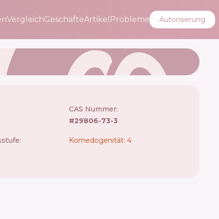
en
Vergleich
Geschäfte
Artikel
Probleme
Autorisierung
CAS Nummer:
#
29806-73-3
stufe:
Komedogenität: 4