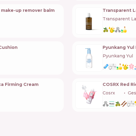
g make-up remover balm
Transparent L
Transparent L
 Cushion
Pyunkang Yul 
Pyunkang Yul

ca Firming Cream
COSRX Red Ric
Cosrx
🇰🇷
Ges