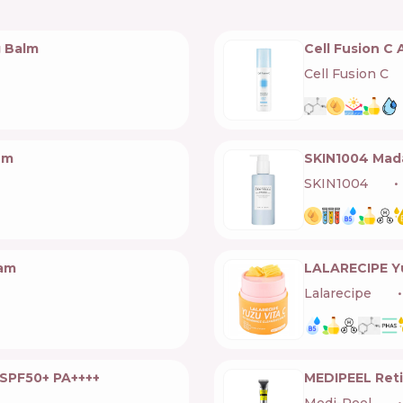
g Balm
Cell Fusion C
Cell Fusion C
🇰
um
SKIN1004 Mada
SKIN1004
🇰🇷
eam
LALARECIPE Yu
Lalarecipe
🇰🇷
k SPF50+ PA++++
MEDIPEEL Ret