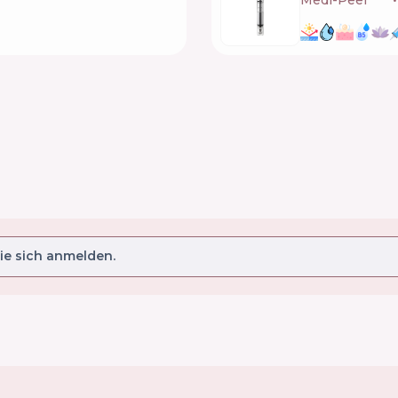
Medi-Peel
🇰🇷
e sich anmelden.