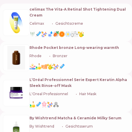
celimax The Vita-A Retinal Shot Tightening Dual
Cream
Celimax
🇰🇷
Gesichtscreme
Rhode Pocket bronze Long-wearing warmth
Rhode
🇺🇸
Bronzer
L’Oréal Professionnel Serie Expert Keratin Alpha
Sleek Rinse-off Mask
L'Oreal Professionnel
🇫🇷
Hair Mask
By Wishtrend Matcha & Ceramide Milky Serum
By Wishtrend
🇰🇷
Gesichtsserum