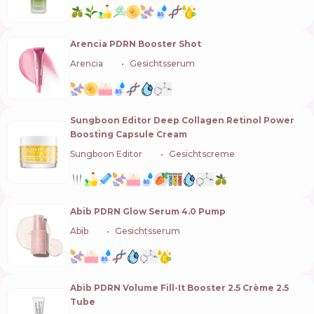
Arencia PDRN Booster Shot
Arencia
🇰🇷
Gesichtsserum
Sungboon Editor Deep Collagen Retinol Power
Boosting Capsule Cream
Sungboon Editor
🇰🇷
Gesichtscreme
Abib PDRN Glow Serum 4.0 Pump
Abib
🇰🇷
Gesichtsserum
Abib PDRN Volume Fill-It Booster 2.5 Crème 2.5
Tube