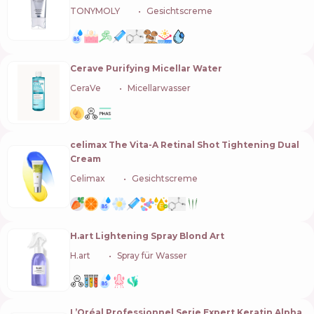
TONYMOLY
🇰🇷
Gesichtscreme
Cerave Purifying Micellar Water
CeraVe
🇺🇸
Micellarwasser
celimax The Vita-A Retinal Shot Tightening Dual
Cream
Celimax
🇰🇷
Gesichtscreme
H.art Lightening Spray Blond Art
H.art
🇺🇦
Spray für Wasser
L’Oréal Professionnel Serie Expert Keratin Alpha