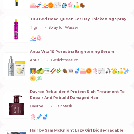
TIGI Bed Head Queen For Day Thickening Spray
Tigi
🇬🇧
Spray für Wasser
Anua Vita 10 Porestrix Brightening Serum
Anua
🇰🇷
Gesichtsserum
Davroe Rebuilder A Protein Rich Treatment To
Repair And Rebuild Damaged Hair
Davroe
🇦🇺
Hair Mask
Hair by Sam McKnight Lazy Girl Biodegradable