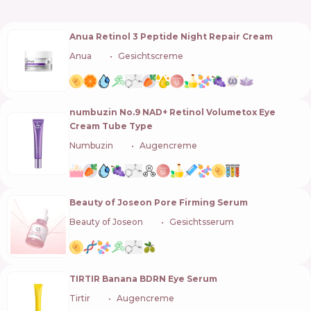
Anua Retinol 3 Peptide Night Repair Cream
Anua
🇰🇷
Gesichtscreme
numbuzin No.9 NAD+ Retinol Volumetox Eye
Cream Tube Type
Numbuzin
🇰🇷
Augencreme
Beauty of Joseon Pore Firming Serum
Beauty of Joseon
🇰🇷
Gesichtsserum
TIRTIR Banana BDRN Eye Serum
Tirtir
🇰🇷
Augencreme