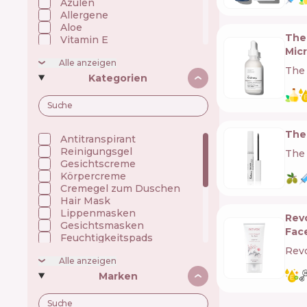
Azulen
Allergene
Aloe
The 
Vitamin E
Mic
Vitamin C
Alle anzeigen
Tonerde
The 
Hyaluronsäure
Kategorien
Grüner Tee
Ceramide
Echtes Süßholz
Koffein
The 
Niacinamid
Antitranspirant
Öle
Reinigungsgel
The 
Omega-Fettsäuren
Gesichtscreme
Panthenol (Vitamin B5)
Körpercreme
Peptide
Cremegel zum Duschen
Präbiotika/Fermente
Hair Mask
Retinol (Vitamin A)
Lippenmasken
Rev
Silikon
Gesichtsmasken
Fac
Squalan
Feuchtigkeitspads
UV filter
Gesichtspuder
Rev
Alle anzeigen
Indischer wassernabel
Gesichtspeelings
Gesichtsserum
Marken
Körperpeeling
Sonnenschutzcreme