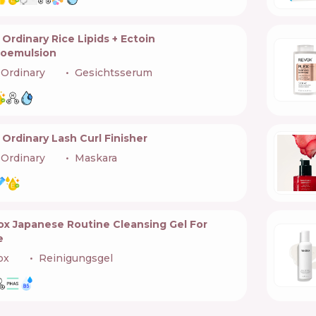
Ordinary Rice Lipids + Ectoin
roemulsion
Ordinary
🇨🇦
Gesichtsserum
Ordinary Lash Curl Finisher
Ordinary
🇨🇦
Maskara
ox Japanese Routine Cleansing Gel For
e
ox
🇧🇬
Reinigungsgel