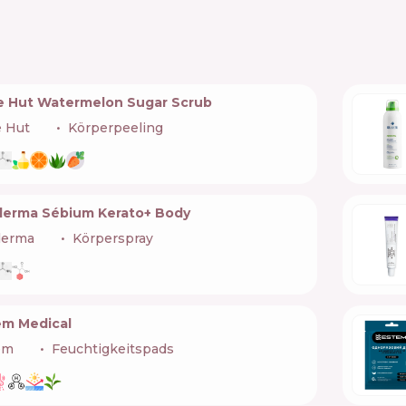
e Hut Watermelon Sugar Scrub
e Hut
🇺🇸
Körperpeeling
derma Sébium Kerato+ Body
derma
🇫🇷
Körperspray
em Medical
em
🇺🇦
Feuchtigkeitspads