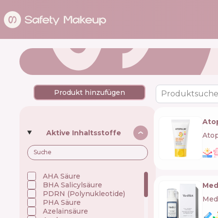
Produkt hinzufügen
Produktsuche
Ato
Aktive Inhaltsstoffe
Ato
AHA Säure
BHA Salicylsäure
Med
PDRN (Polynukleotide)
Med
PHA Säure
Azelainsäure