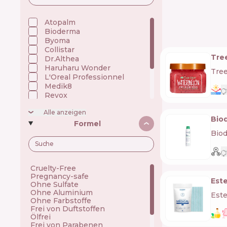
Körperspray
Gesichtsbräuner
Maskara
Atopalm 🇰🇷
Shampoo
Bioderma 🇫🇷
Byoma 🇬🇧
Collistar 🇮🇹
Tre
Dr.Althea 🇰🇷
Haruharu Wonder 🇰🇷
Tre
L'Oreal Professionnel 🇫🇷
Medik8 🇬🇧
Revox 🇧🇬
Rilastil 🇮🇹
Alle anzeigen
Shiseido 🇯🇵
Bio
The Ordinary 🇨🇦
Formel
Tree Hut 🇺🇸
Bio
Vichy 🇫🇷
Cruelty-Free
Pregnancy-safe
Est
Ohne Sulfate
Ohne Aluminium
Est
Ohne Farbstoffe
Frei von Duftstoffen
Ölfrei
Frei von Parabenen