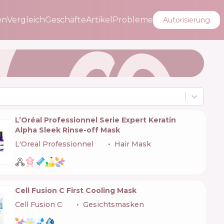
en
Vergleich
Geschäfte
Artikel
Probleme
Autorisierung
L’Oréal Professionnel Serie Expert Keratin
Alpha Sleek Rinse-off Mask
L'Oreal Professionnel
🇫🇷
Hair Mask
Cell Fusion C First Cooling Mask
Cell Fusion C
🇰🇷
Gesichtsmasken