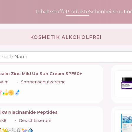
Inhaltsstoffe
Produkte
Schönheitsroutin
KOSMETIK ALKOHOLFREI
 nach Name
palm Zinc Mild Up Sun Cream SPF50+
palm
🇰🇷
Sonnenschutzcreme
ik8 Niacinamide Peptides
ik8
🇬🇧
Gesichtsserum