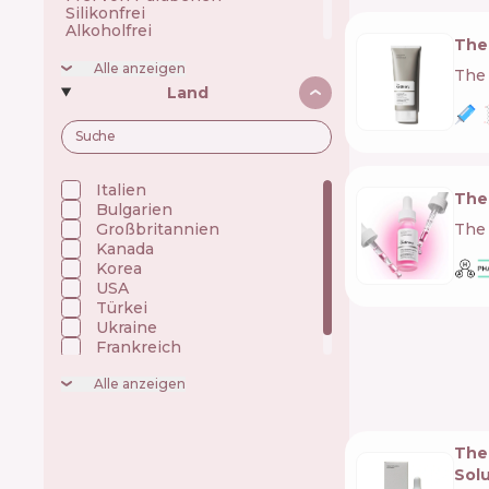
Silikonfrei
Alkoholfrei
The
Phthalatfrei
Ohne Fluorid
Alle anzeigen
The 
Ohne chemischer Sonnenschutz
Land
Vegan
Hypoallergenic
Nicht komedogen
Italien 🇮🇹
The
Bulgarien 🇧🇬
The 
Großbritannien 🇬🇧
Kanada 🇨🇦
Korea 🇰🇷
USA 🇺🇸
Türkei 🇹🇷
Ukraine 🇺🇦
Frankreich 🇫🇷
Japan 🇯🇵
Alle anzeigen
The
Sol