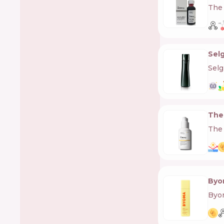
The 
Sel
Selg
The
The 
Byo
Byo