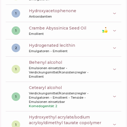
Hydroxyacetophenone
1
Antioxidantien
Crambe Abyssinica Seed Oil
1
Emollient
hydrogenated lecithin
2
Emulgatoren
Emollient
behenyl alcohol
Emulsionen einsetzbar
1
Verdickungsmittel/Konsistenzregler
Emollient
cetearyl alcohol
Verdickungsmittel/Konsistenzregler
1
Emulgatoren
Emollient
Tenside
Emulsionen einsetzbar
Komedogenität: 2
hydroxyethyl acrylate/sodium
acryloyldimethyl taurate copolymer
1