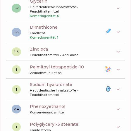
glycerin
Hautidentische Inhaltsstoffe
1-2
Feuchthaltemittel
Komedogenität: 0
dimethicone
1-3
Emollient
Komedogenität: 1
zinc pca
1-3
Feuchthaltemittel
Anti-Akne
palmitoyl tetrapeptide-10
1
Zellkommunikation
sodium hyaluronate
1
Hautidentische Inhaltsstoffe
Feuchthaltemittel
phenoxyethanol
2-4
Konservierungsmittel
polyglyceryl-3 stearate
1
Emulgatoren