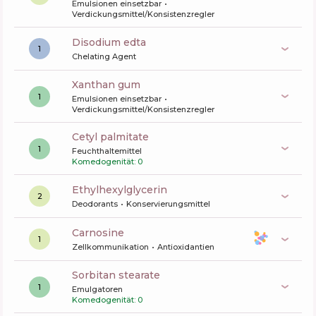
Emulsionen einsetzbar
Verdickungsmittel/Konsistenzregler
disodium edta
1
Chelating Agent
xanthan gum
1
Emulsionen einsetzbar
Verdickungsmittel/Konsistenzregler
cetyl palmitate
1
Feuchthaltemittel
Komedogenität: 0
ethylhexylglycerin
2
Deodorants
Konservierungsmittel
carnosine
1
Zellkommunikation
Antioxidantien
sorbitan stearate
1
Emulgatoren
Komedogenität: 0