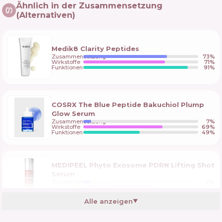
Ähnlich in der Zusammensetzung
(Alternativen)
Medik8 Clarity Peptides
Zusammensetzung
73
%
Wirkstoffe
71
%
Funktionen
91
%
COSRX The Blue Peptide Bakuchiol Plump
Glow Serum
Zusammensetzung
7
%
Wirkstoffe
69
%
Funktionen
49
%
MEDIPEEL Phyto Exosome PDRN Lifting Shot
Serum
Zusammensetzung
6
%
Wirkstoffe
61
%
Funktionen
60
%
Alle anzeigen
▼