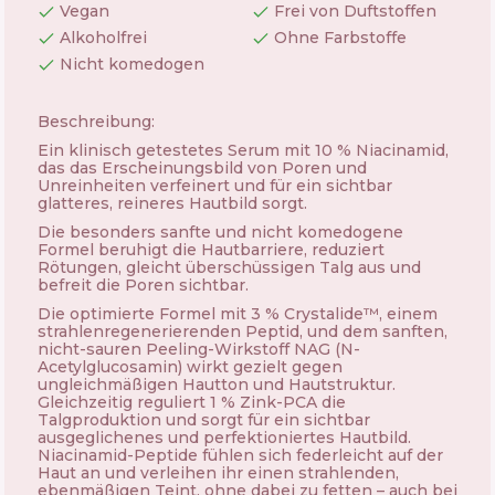
Vegan
Frei von Duftstoffen
Alkoholfrei
Ohne Farbstoffe
Nicht komedogen
Beschreibung:
Ein klinisch getestetes Serum mit 10 % Niacinamid,
das das Erscheinungsbild von Poren und
Unreinheiten verfeinert und für ein sichtbar
glatteres, reineres Hautbild sorgt.
Die besonders sanfte und nicht komedogene
Formel beruhigt die Hautbarriere, reduziert
Rötungen, gleicht überschüssigen Talg aus und
befreit die Poren sichtbar.
Die optimierte Formel mit 3 % Crystalide™, einem
strahlenregenerierenden Peptid, und dem sanften,
nicht-sauren Peeling-Wirkstoff NAG (N-
Acetylglucosamin) wirkt gezielt gegen
ungleichmäßigen Hautton und Hautstruktur.
Gleichzeitig reguliert 1 % Zink-PCA die
Talgproduktion und sorgt für ein sichtbar
ausgeglichenes und perfektioniertes Hautbild.
Niacinamid-Peptide fühlen sich federleicht auf der
Haut an und verleihen ihr einen strahlenden,
ebenmäßigen Teint, ohne dabei zu fetten – auch bei