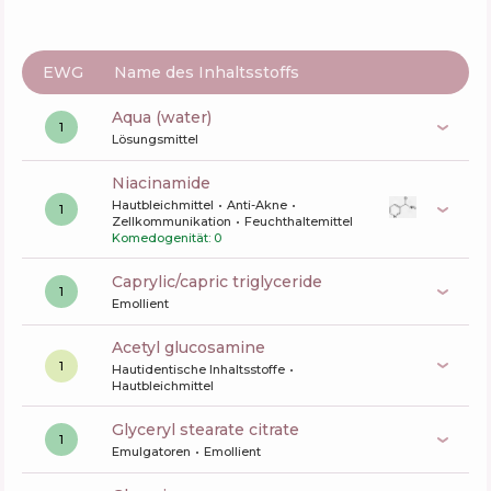
EWG
Name des Inhaltsstoffs
aqua (water)
1
Lösungsmittel
niacinamide
Hautbleichmittel
Anti-Akne
1
Zellkommunikation
Feuchthaltemittel
Komedogenität: 0
caprylic/capric triglyceride
1
Emollient
acetyl glucosamine
1
Hautidentische Inhaltsstoffe
Hautbleichmittel
glyceryl stearate citrate
1
Emulgatoren
Emollient