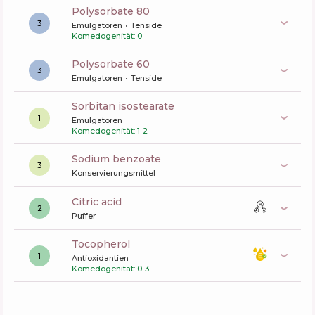
polysorbate 80
3
Emulgatoren
Tenside
Komedogenität: 0
polysorbate 60
3
Emulgatoren
Tenside
sorbitan isostearate
1
Emulgatoren
Komedogenität: 1-2
sodium benzoate
3
Konservierungsmittel
citric acid
2
Puffer
tocopherol
1
Antioxidantien
Komedogenität: 0-3