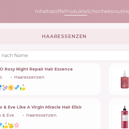
Inhaltsstoffe
Produkte
Schönheitsroutin
HAARESSENZEN
 nach Name
lO Rosy Night Repair Hair Essence
lo
🇰🇷
Haaressenzen
 & Eve Like A Virgin Miracle Hair Elixir
o & Eve
🇺🇸
Haaressenzen