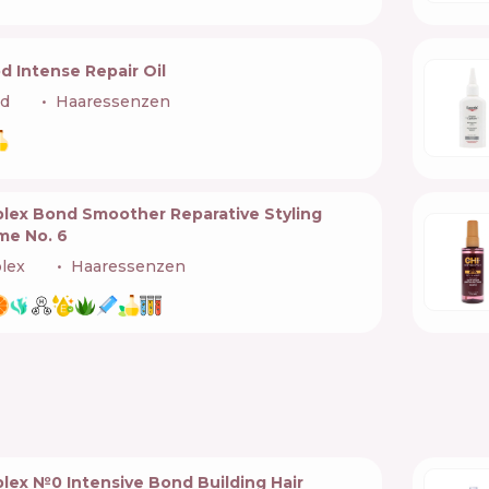
 Intense Repair Oil
d
🇮🇹
Haaressenzen
plex Bond Smoother Reparative Styling
me No. 6
lex
🇺🇸
Haaressenzen
lex №0 Intensive Bond Building Hair