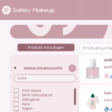
Produkt hinzufügen
Produktsuche
anil
anil
Aktive Inhaltsstoffe
AHA Säure
Coco
BHA Salicylsäure
Allergene
Coc
Aloe
Algen