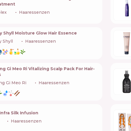
atment
lex
🇺🇸
Haaressenzen
y Shyll Moisture Glow Hair Essence
y Shyll
🇰🇷
Haaressenzen
g Gi Meo Ri Vitalizing Scalp Pack For Hair-
s
ng Gi Meo Ri
🇰🇷
Haaressenzen
Infra Silk Infusion
🇺🇸
Haaressenzen