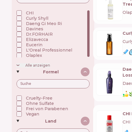
Kindercremes
Tre
Enzymatisches Reinigungspulver
Olap
Haaressenzen
CHI 🇺🇸
Gesichtsessenzen
Curly Shyll 🇰🇷
Zahnpasta
Daeng Gi Meo Ri 🇰🇷
Conditioner
Davines 🇮🇹
Concealer
Curl
Dr.FORHAIR 🇰🇷
Gesicht Concealer
Elizavecca 🇰🇷
Haarcreme
Curl
Eucerin 🇩🇪
Creme zur Enthaarung
Fußcreme
L'Oreal Professionnel 🇫🇷
Gesichtscreme
Olaplex 🇺🇸
Augencreme
Handcreme
Alle anzeigen
Brustwarzencreme
Daen
Formel
Körpercreme
Los
Cremegel zum Duschen
Cushion-Foundation
Dae
Gesichtslotionen
Hair Mask
Lippenmasken
Cruelty-Free
Gesichtsmasken
Ohne Sulfate
Seife
Frei von Parabenen
Gesichtsmilch
CHI 
Vegan
Ampoule Mist
Micellarwasser
Land
CHI
Lipliner
Öl für die Haare