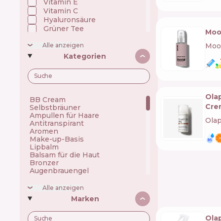
Vitamin E
Vitamin C
Hyaluronsäure
Grüner Tee
Mood
Ceramide
Alle anzeigen
Moo
Kollagen
Echtes Süßholz
Kategorien
Öle
Panthenol (Vitamin B5)
Peptide
Polyphenole
Ola
BB Cream
Präbiotika/Fermente
Cre
Selbstbräuner
Propolis / Honig
Ampullen für Haare
Silikon
Olap
Antitranspirant
UV filter
Aromen
Indischer wassernabel
Make-up-Basis
Lipbalm
Balsam für die Haut
Bronzer
Augenbrauengel
Reinigungsgel
Rasiergel
Alle anzeigen
Gesichtsgels
Marken
Gel für die Intimhygiene
Kosmetisches Öl
Olap
Gesichtsbalsam