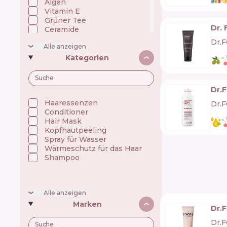
Algen
Vitamin E
Grüner Tee
Dr. 
Ceramide
Kollagen
Dr.
Alle anzeigen
Koffein
Niacinamid
Kategorien
Öle
Omega-Fettsäuren
Panthenol (Vitamin B5)
Dr.
Polyphenole
Präbiotika/Fermente
Haaressenzen
Dr.
Silikon
Conditioner
Squalan
Hair Mask
Indischer wassernabel
Kopfhautpeeling
Spray für Wasser
Wärmeschutz für das Haar
Shampoo
Alle anzeigen
Marken
Dr.
Dr.