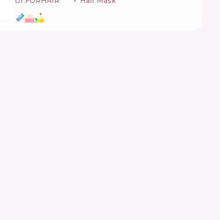
Dr.FORHAIR
🇰🇷
Hair Mask