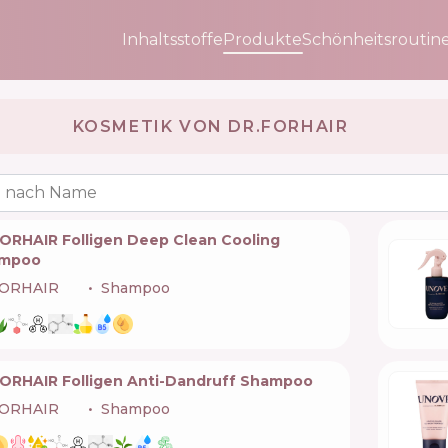
Inhaltsstoffe
Produkte
Schönheitsroutin
KOSMETIK VON DR.FORHAIR 🇰🇷
 nach Name
FORHAIR Folligen Deep Clean Cooling
mpoo
FORHAIR
🇰🇷
Shampoo
FORHAIR Folligen Anti-Dandruff Shampoo
FORHAIR
🇰🇷
Shampoo