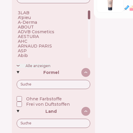
3LAB 🇺🇸
A'pieu 🇰🇷
A-Derma 🇫🇷
ABOUT 🇺🇦
ADVB Cosmetics 🇹🇷
AESTURA 🇰🇷
AHC 🇰🇷
ARNAUD PARIS 🇫🇷
ASP 🇬🇧
Abib 🇰🇷
Academie 🇫🇷
Achroactive Max 🇧🇬
Alle anzeigen
Acnemy 🇪🇸
Formel
Acure 🇺🇸
Acwell 🇰🇷
Ada Tina 🇧🇷
Aesop 🇦🇺
Alchi 🇧🇷
Alfaparf 🇮🇹
Ohne Farbstoffe
Allen Mak 🇧🇬
Frei von Duftstoffen
Allies of Skin 🇸🇬
Land
Alpecin 🇩🇪
Alpha H 🇦🇺
American Crew 🇺🇸
Amway 🇺🇸
Anastasia Beverly Hills 🇺🇸