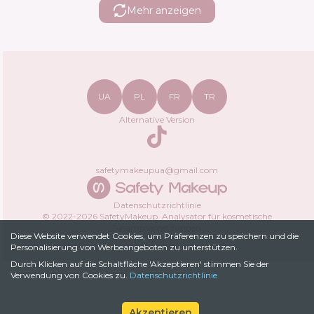
Mehr anzeigen
UA
PL
FR
TR
Alternative Version
TikTok
safetymakeupua@gmail.com
Datenschutzrichtlinie
© 2022-
2026
SafetyMakeup.
Analysator für kosmetische
Zusammensetzungen
.
Diese Website verwendet Cookies, um Präferenzen zu speichern und die
Personalisierung von Werbeangeboten zu unterstützen.
Durch Klicken auf die Schaltfläche 'Akzeptieren' stimmen Sie der
Verwendung von Cookies zu.
Datenschutzrichtlinie
Akzeptieren