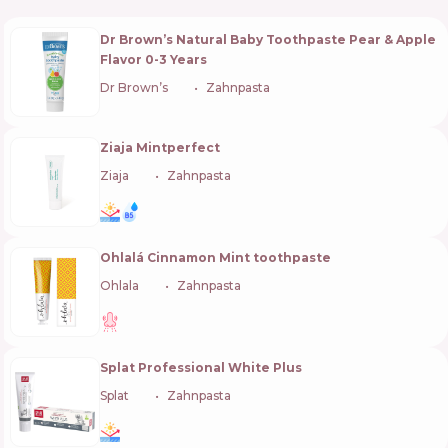
Dr Brown’s Natural Baby Toothpaste Pear & Apple
Flavor 0-3 Years
Dr Brown’s
🇺🇸
Zahnpasta
Ziaja Mintperfect
Ziaja
🇵🇱
Zahnpasta
Ohlalá Cinnamon Mint toothpaste
Ohlala
🇫🇷
Zahnpasta
Splat Professional White Plus
Splat
🇨🇭
Zahnpasta