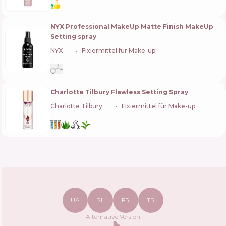
NYX Professional MakeUp Matte Finish MakeUp
Setting spray
NYX
🇺🇸
Fixiermittel für Make-up
Charlotte Tilbury Flawless Setting Spray
Charlotte Tilbury
🇬🇧
Fixiermittel für Make-up
UA
PL
FR
TR
Alternative Version