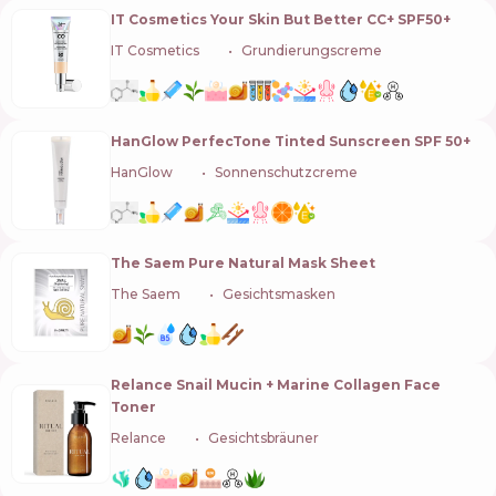
IT Cosmetics Your Skin But Better CC+ SPF50+
IT Cosmetics
🇺🇸
Grundierungscreme
HanGlow PerfecTone Tinted Sunscreen SPF 50+
HanGlow
🇰🇷
Sonnenschutzcreme
The Saem Pure Natural Mask Sheet
The Saem
🇰🇷
Gesichtsmasken
Relance Snail Mucin + Marine Collagen Face
Toner
Relance
🇺🇦
Gesichtsbräuner