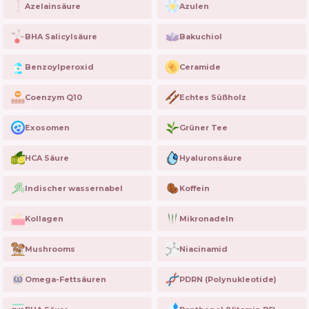
Azelainsäure
Azulen
BHA Salicylsäure
Bakuchiol
Benzoylperoxid
Ceramide
Coenzym Q10
Echtes Süßholz
Exosomen
Grüner Tee
HCA Säure
Hyaluronsäure
Indischer wassernabel
Koffein
Kollagen
Mikronadeln
Mushrooms
Niacinamid
Omega-Fettsäuren
PDRN (Polynukleotide)