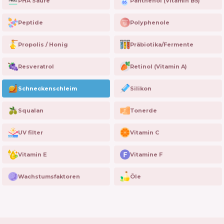
PHA Säure
Panthenol (Vitamin B5)
Peptide
Polyphenole
Propolis / Honig
Präbiotika/Fermente
Resveratrol
Retinol (Vitamin A)
Schneckenschleim
Silikon
Squalan
Tonerde
UV filter
Vitamin C
Vitamin E
Vitamine F
Wachstumsfaktoren
Öle