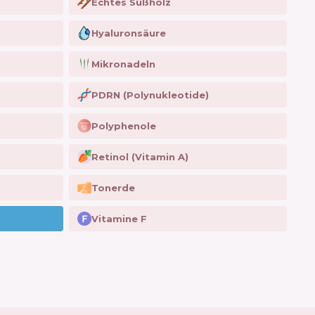
Echtes Süßholz
Hyaluronsäure
Mikronadeln
PDRN (Polynukleotide)
Polyphenole
Retinol (Vitamin A)
Tonerde
Vitamine F