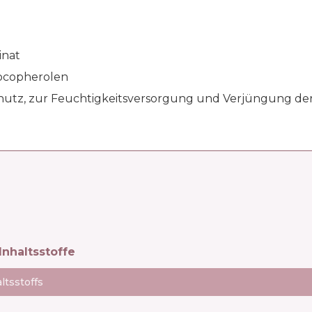
inat
ocopherolen
chutz, zur Feuchtigkeitsversorgung und Verjüngung der H
Inhaltsstoffe
ltsstoffs