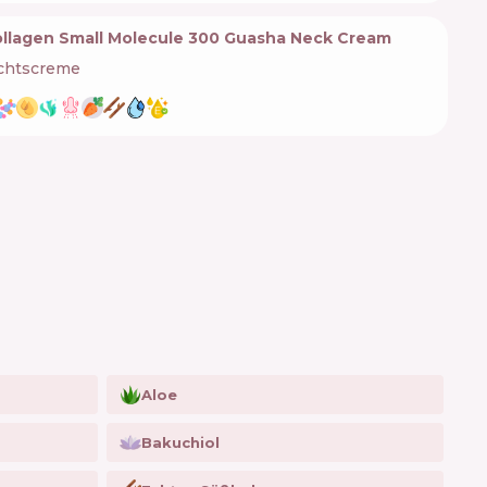
llagen Small Molecule 300 Guasha Neck Cream
chtscreme
Aloe
Bakuchiol