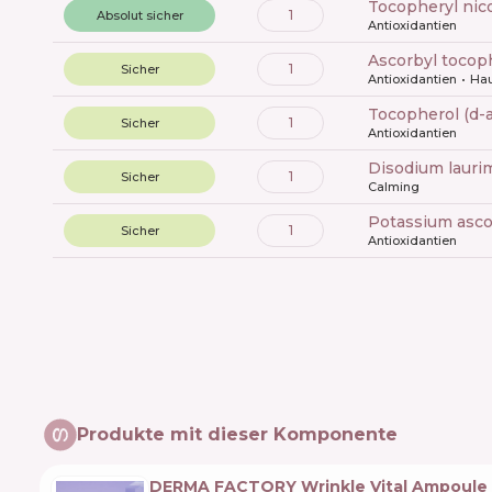
tocopheryl nic
1
Absolut sicher
Antioxidantien
ascorbyl tocop
1
Sicher
Antioxidantien
Hau
tocopherol (d-
1
Sicher
Antioxidantien
disodium laur
1
Sicher
Calming
potassium asc
1
Sicher
Antioxidantien
Produkte mit dieser Komponente
DERMA FACTORY Wrinkle Vital Ampoule 