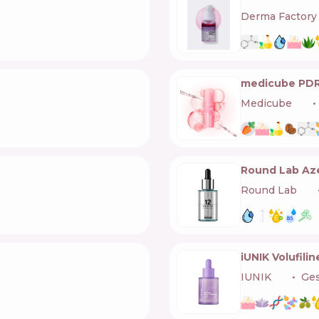
Derma Factory
medicube PDRN
Medicube
🇰🇷
Round Lab Aze
Round Lab
🇰🇷
iUNIK Volufil
IUNIK
🇰🇷
Ge