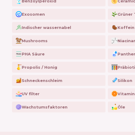
Benzoylperoxid
Cerami
Exosomen
Grüner 
Indischer wassernabel
Koffein
Mushrooms
Niacina
PHA Säure
Panthen
Propolis / Honig
Präbiot
Schneckenschleim
Silikon
UV filter
Vitamin
Wachstumsfaktoren
Öle