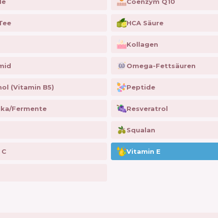
de
Coenzym Q10
Tee
HCA Säure
Kollagen
mid
Omega-Fettsäuren
ol (Vitamin B5)
Peptide
ika/Fermente
Resveratrol
Squalan
 C
Vitamin E