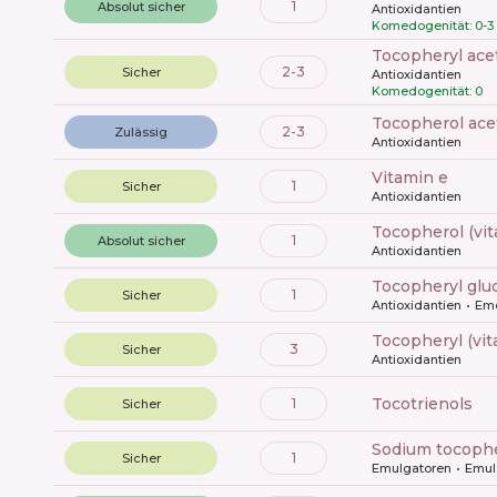
1
Absolut sicher
Antioxidantien
Komedogenität: 0-3
tocopheryl ace
2-3
Sicher
Antioxidantien
Komedogenität: 0
tocopherol ace
2-3
Zulässig
Antioxidantien
vitamin e
1
Sicher
Antioxidantien
tocopherol (vi
1
Absolut sicher
Antioxidantien
tocopheryl glu
1
Sicher
Antioxidantien
Emo
tocopheryl (vi
3
Sicher
Antioxidantien
tocotrienols
1
Sicher
sodium tocoph
1
Sicher
Emulgatoren
Emul