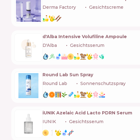
Derma Factory
🇰🇷
Gesichtscreme
d'Alba Intensive Volufiline Ampoule
D'Alba
🇰🇷
Gesichtsserum
Round Lab Sun Spray
Round Lab
🇰🇷
Sonnenschutzspray
iUNIK Azelaic Acid Lacto PDRN Serum
IUNIK
🇰🇷
Gesichtsserum