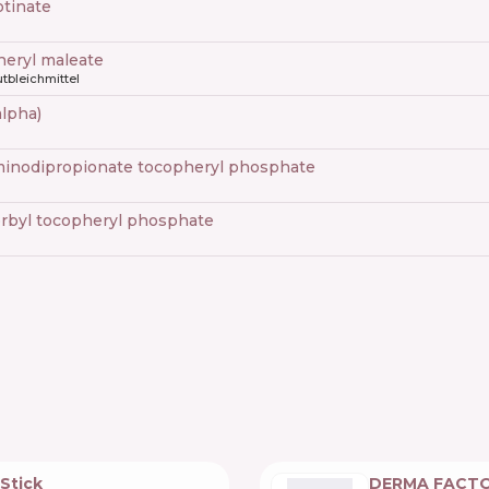
otinate
heryl maleate
tbleichmittel
alpha)
iminodipropionate tocopheryl phosphate
orbyl tocopheryl phosphate
Stick
DERMA FACTOR