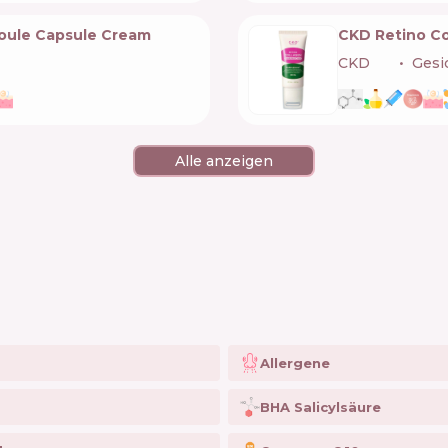
oule Capsule Cream
CKD Retino Co
CKD
🇰🇷
Gesi
Alle anzeigen
Allergene
BHA Salicylsäure