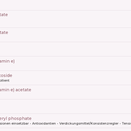
tate
tate
tamin e)
coside
llient
tamin e) acetate
eryl phosphate
sionen einsetzbar
Antioxidantien
Verdickungsmittel/Konsistenzregler
Tens