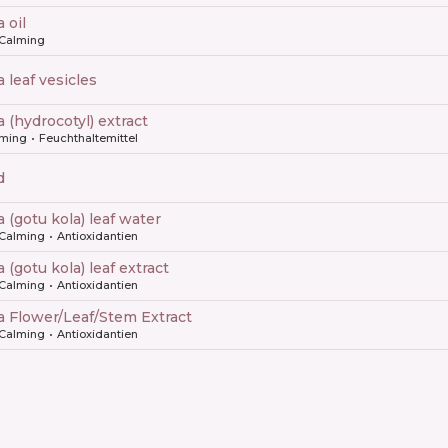
a oil
Calming
ca leaf vesicles
ca (hydrocotyl) extract
lming
Feuchthaltemittel
d
ca (gotu kola) leaf water
Calming
Antioxidantien
ca (gotu kola) leaf extract
Calming
Antioxidantien
ca Flower/​Leaf/​Stem Extract
Calming
Antioxidantien