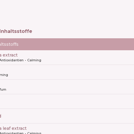
Inhaltsstoffe
ltsstoffs
ca extract
Antioxidantien
Calming
lming
rfum
d
a leaf extract
Antioxidantien
Calming