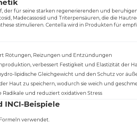
metik
stoff, der für seine starken regenerierenden und beruhig
icosid, Madecassosid und Triterpensäuren, die die Hautr
these stimulieren. Centella wird in Produkten für empfi
rt Rötungen, Reizungen und Entzündungen
nproduktion, verbessert Festigkeit und Elastizität der H
hydro-lipidische Gleichgewicht und den Schutz vor äuße
n der Haut zu speichern, wodurch sie weich und geschme
ie Radikale und reduziert oxidativen Stress
 INCI-Beispiele
 Formeln verwendet.