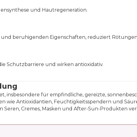
llagensynthese und Hautregeneration.
nd beruhigenden Eigenschaften, reduziert Rötungen
ie Schutzbarriere und wirken antioxidativ.
dung
gnet, insbesondere für empfindliche, gereizte, sonnenbe
ffen wie Antioxidantien, Feuchtigkeitsspendern und Säu
 in Seren, Cremes, Masken und After-Sun-Produkten ve