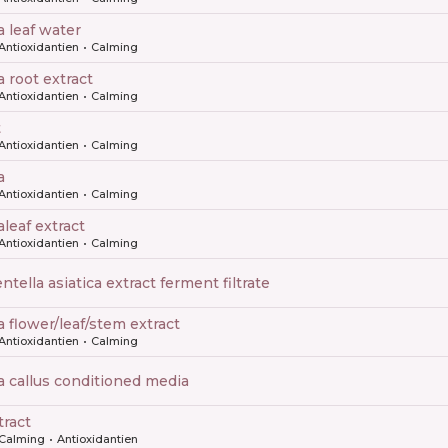
ca leaf water
Antioxidantien
Calming
ca root extract
Antioxidantien
Calming
t
Antioxidantien
Calming
a
Antioxidantien
Calming
caleaf extract
Antioxidantien
Calming
entella asiatica extract ferment filtrate
ca flower/leaf/stem extract
Antioxidantien
Calming
ica callus conditioned media
tract
Calming
Antioxidantien