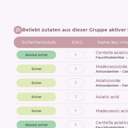
Beliebt zutaten aus dieser Gruppe aktiver 
Sicherheitsstufe
EWG
Name des Inha
centella asiati
1
Absolut sicher
Feuchthaltemittel
madecassoside
1
Sicher
Antioxidantien
Ca
asiaticoside
1
Sicher
Antioxidantien
Pa
asiatic acid
1
Sicher
madecassic aci
1
Sicher
centella asiatic
1
Absolut sicher
Feuchthaltemittel