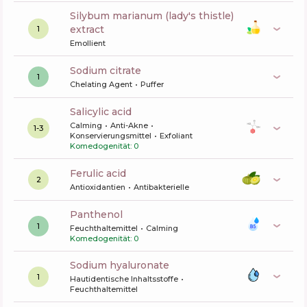
silybum marianum (lady's thistle)
extract
1
Emollient
sodium citrate
1
Chelating Agent
Puffer
salicylic acid
Calming
Anti-Akne
1-3
Konservierungsmittel
Exfoliant
Komedogenität: 0
ferulic acid
2
Antioxidantien
Antibakterielle
panthenol
1
Feuchthaltemittel
Calming
Komedogenität: 0
sodium hyaluronate
1
Hautidentische Inhaltsstoffe
Feuchthaltemittel