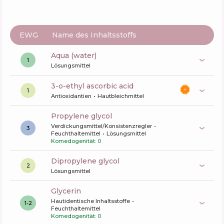
EWG
Name des Inhaltsstoffs
aqua (water)
1
Lösungsmittel
3-o-ethyl ascorbic acid
1
Antioxidantien
Hautbleichmittel
propylene glycol
Verdickungsmittel/Konsistenzregler
3
Feuchthaltemittel
Lösungsmittel
Komedogenität: 0
dipropylene glycol
2
Lösungsmittel
glycerin
Hautidentische Inhaltsstoffe
1-2
Feuchthaltemittel
Komedogenität: 0