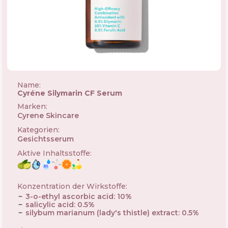
Name:
Cyréne Silymarin CF Serum
Marken
:
Cyrene Skincare
🇹🇷
Kategorien
:
Gesichtsserum
Aktive Inhaltsstoffe
:
Konzentration der Wirkstoffe
:
3-o-ethyl ascorbic acid
:
10
%
salicylic acid
:
0.5
%
silybum marianum (lady's thistle) extract
:
0.5
%