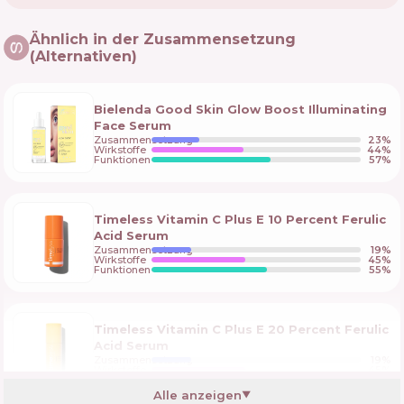
Ähnlich in der Zusammensetzung
(Alternativen)
Bielenda Good Skin Glow Boost Illuminating
Face Serum
Zusammensetzung
23
%
Wirkstoffe
44
%
Funktionen
57
%
Timeless Vitamin C Plus E 10 Percent Ferulic
Acid Serum
Zusammensetzung
19
%
Wirkstoffe
45
%
Funktionen
55
%
Timeless Vitamin C Plus E 20 Percent Ferulic
Acid Serum
Zusammensetzung
19
%
Wirkstoffe
45
%
Funktionen
55
%
Alle anzeigen
▼