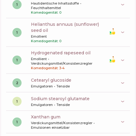
Hautidentische Inhaltsstoffe
1
Feuchthaltemittel
Komedogenität: 0
helianthus annuus (sunflower)
seed oil
1
Emollient
Komedogenität: 0
hydrogenated rapeseed oil
Emollient
1
Verdickungsmittel/Konsistenzregler
Komedogenität: 3-4
cetearyl glucoside
2
Emulgatoren
Tenside
sodium stearoyl glutamate
1
Emulgatoren
Tenside
xanthan gum
1
Verdickungsmittel/Konsistenzregler
Emulsionen einsetzbar