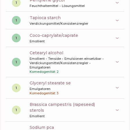
pentylene glycol
1
Feuchthaltemittel
Lösungsmittel
tapioca starch
1
Verdickungsmittel/Konsistenzregler
coco-caprylate/caprate
1
Emollient
cetearyl alcohol
Emollient
Tenside
Emulsionen einsetzbar
1
Verdickungsmittel/Konsistenzregler
Emulgatoren
Komedogenität: 2
glyceryl stearate se
1
Emulgatoren
Komedogenität: 3
brassica campestris (rapeseed)
sterols
1
Emollient
sodium pca