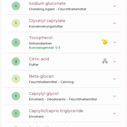
sodium gluconate
1
Chelating Agent
Feuchthaltemittel
glyceryl caprylate
1
Konservierungsmittel
tocopherol
1
Antioxidantien
Komedogenität: 0-3
citric acid
2
Puffer
beta-glucan
1
Feuchthaltemittel
Calming
caprylyl glycol
1
Emollient
Deodorants
Feuchthaltemittel
caprylic/capric triglyceride
1
Emollient