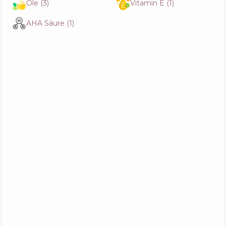
Wirkstoffe
35
%
Öle
(
3
)
Vitamin E
(
1
)
Funktionen
59
%
AHA Säure
(
1
)