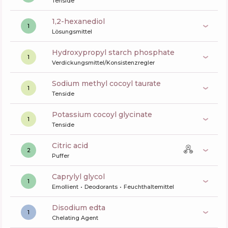
Tenside
1,2-hexanediol
1
Lösungsmittel
hydroxypropyl starch phosphate
1
Verdickungsmittel/Konsistenzregler
sodium methyl cocoyl taurate
1
Tenside
potassium cocoyl glycinate
1
Tenside
citric acid
2
Puffer
caprylyl glycol
1
Emollient
Deodorants
Feuchthaltemittel
disodium edta
1
Chelating Agent