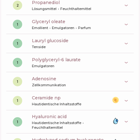
propanediol
2
Lösungsmittel
Feuchthaltemittel
glyceryl oleate
1
Emollient
Emulgatoren
Parfum
lauryl glucoside
1
Tenside
polyglyceryl-6 laurate
1
Emulgatoren
Adenosine
1
Zellkommunikation
ceramide np
1
Hautidentische Inhaltsstoffe
hyaluronic acid
1
Hautidentische Inhaltsstoffe
Feuchthaltemittel