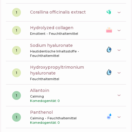
corallina officinalis extract
1
hydrolyzed collagen
1
Emollient
Feuchthaltemittel
sodium hyaluronate
1
Hautidentische Inhaltsstoffe
Feuchthaltemittel
hydroxypropyltrimonium
hyaluronate
1
Feuchthaltemittel
allantoin
1
Calming
Komedogenität: 0
panthenol
1
Calming
Feuchthaltemittel
Komedogenität: 0