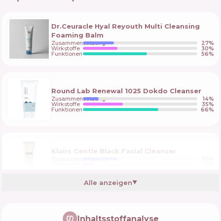
Dr.Ceuracle Hyal Reyouth Multi Cleansing
Foaming Balm
Zusammensetzung
27
%
Wirkstoffe
30
%
Funktionen
56
%
Round Lab Renewal 1025 Dokdo Cleanser
Zusammensetzung
14
%
Wirkstoffe
35
%
Funktionen
66
%
Klairs Gentle Black Facial Cleanser
Zusammensetzung
30
%
Wirkstoffe
10
%
Funktionen
71
%
Alle anzeigen
▼
Kylie Skin Foaming Face Wash
Inhaltsstoffanalyse
Zusammensetzung
9
%