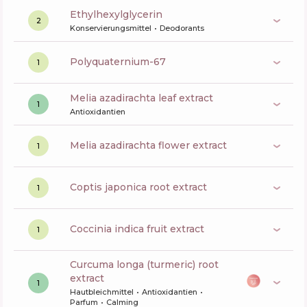
ethylhexylglycerin
2
Konservierungsmittel
Deodorants
polyquaternium-67
1
melia azadirachta leaf extract
1
Antioxidantien
melia azadirachta flower extract
1
coptis japonica root extract
1
coccinia indica fruit extract
1
curcuma longa (turmeric) root
extract
1
Hautbleichmittel
Antioxidantien
Parfum
Calming