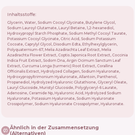
Inhaltsstoffe:
Glycerin, Water, Sodium Cocoyl Glycinate, Butylene Glycol,
Sodium Lauroyl Glutamate, Lauryl Betaine, 1,2-hexanediol,
Hydroxypropyl Starch Phosphate, Sodium Methyl Cocoyl Taurate,
Potassium Cocoyl Glycinate, Citric Acid, Sodium Potassium
Cocoate, Caprylyl Glycol, Disodium Edta, Ethylhexylglycerin,
Polyquaternium-67, Melia Azadirachta Leaf Extract, Melia
Azadirachta Flower Extract, Coptis Japonica Root Extract, Coccinia
Indica Fruit Extract, Sodom Dna, Argin Ocimum Sanctum Leaf
Extract, Curcuma Longa (turmeric) Root Extract, Corallina
Officinalis Extract, Hydrolyzed Collagen, Sodium Hyaluronate,
Hydroxypropyltrimonium Hyaluronate, Allantoin, Panthenol,
Propanediol, Hydrolyzed Hyaluronic Glutathione, Glyceryl Oleate,
Lauryl Glucoside, Muristyl Glucoside, Polyglyceryl-6 Laurate,
Adenosine, Ceramide Np, Hyaluronic Acid, Hydrolyzed Sodium
Hyaluronate, Potassium Hyaluronate, Sodium Hyaluronate
Crosspolymer, Sodium Hyaluronate Crosspolymer, Hyaluronate.
Ähnlich in der Zusammensetzung
(Alternativen)