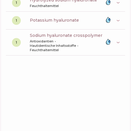
hydrolyzed sodium hyaluronate
1
Feuchthaltemittel
potassium hyaluronate
1
sodium hyaluronate crosspolymer
Antioxidantien
1
Hautidentische Inhaltsstoffe
Feuchthaltemittel