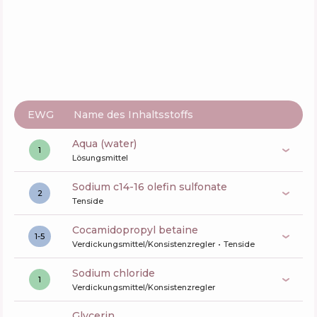
Inebrya Blondesse Blonde Miracle Shampoo
Zusammensetzung
20
%
Wirkstoffe
34
%
Funktionen
43
%
EWG
Name des Inhaltsstoffs
aqua (water)
1
Lösungsmittel
sodium c14-16 olefin sulfonate
2
Tenside
cocamidopropyl betaine
1-5
Verdickungsmittel/Konsistenzregler
Tenside
sodium chloride
1
Verdickungsmittel/Konsistenzregler
glycerin