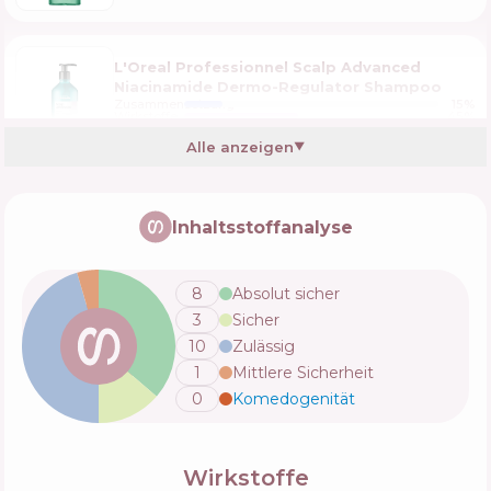
L'Oreal Professionnel Scalp Advanced
Niacinamide Dermo-Regulator Shampoo
Zusammensetzung
15
%
Wirkstoffe
45
%
Funktionen
45
%
Alle anzeigen
▼
Erayba Zb Set ZenActive Balance
Inhaltsstoffanalyse
Zusammensetzung
6
%
Wirkstoffe
47
%
Funktionen
53
%
8
Absolut sicher
3
Sicher
Schwarzkopf Professional Fibre Clinix
10
Zulässig
Fortify Shampoo
1
Mittlere Sicherheit
Zusammensetzung
11
%
Wirkstoffe
41
%
Funktionen
53
%
0
Komedogenität
💬
Olaplex No 4P Blonde Enhancer Toning
Wirkstoffe
Shampoo