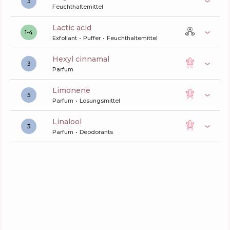
3
Feuchthaltemittel
lactic acid
1-4
Exfoliant
Puffer
Feuchthaltemittel
hexyl cinnamal
3
Parfum
limonene
5
Parfum
Lösungsmittel
linalool
3
Parfum
Deodorants