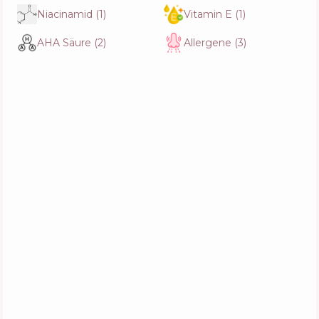
Zusammensetzung
20
%
Niacinamid
(
1
)
Vitamin E
(
1
)
Wirkstoffe
33
%
Funktionen
49
%
AHA Säure
(
2
)
Allergene
(
3
)
Vichy Dercos Energy+ Stimulating Shampoo
Zusammensetzung
9
%
Wirkstoffe
47
%
Funktionen
44
%
Ph Laboratories Deep Moisture Shampoo
Zusammensetzung
11
%
Wirkstoffe
36
%
Funktionen
54
%
Daeng Gi Meo Ri Yellow Blossom Shampoo
Zusammensetzung
12
%
Wirkstoffe
37
%
Funktionen
50
%