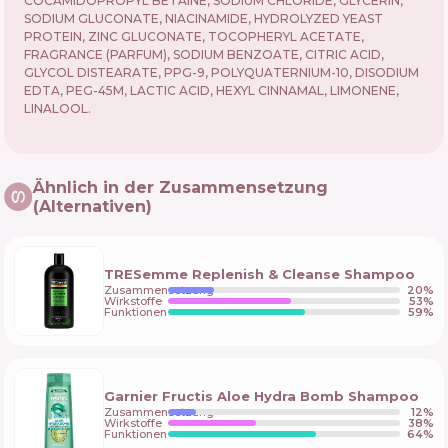
COCAMIDOPROPYL BETAINE, SODIUM CHLORIDE, GLYCERIN,
SODIUM GLUCONATE, NIACINAMIDE, HYDROLYZED YEAST
PROTEIN, ZINC GLUCONATE, TOCOPHERYL ACETATE,
FRAGRANCE (PARFUM), SODIUM BENZOATE, CITRIC ACID,
GLYCOL DISTEARATE, PPG-9, POLYQUATERNIUM-10, DISODIUM
EDTA, PEG-45M, LACTIC ACID, HEXYL CINNAMAL, LIMONENE,
LINALOOL.
Ähnlich in der Zusammensetzung
(Alternativen)
TRESemme Replenish & Cleanse Shampoo
Zusammensetzung
20
%
Wirkstoffe
53
%
Funktionen
59
%
Garnier Fructis Aloe Hydra Bomb Shampoo
Zusammensetzung
12
%
Wirkstoffe
38
%
Funktionen
64
%