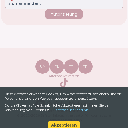
sich anmelden.
Autorisierung
UA
PL
FR
TR
Alternative Version
TikTok
Diese Website verwendet Cookies, um Präferenzen zu speichern und die
safetymakeupua@gmail.com
Personalisierung von Werbeangeboten zu unterstützen.
Durch Klicken auf die Schaltfläche 'Akzeptieren' stimmen Sie der
Verwendung von Cookies zu.
Datenschutzrichtlinie
Datenschutzrichtlinie
© 2022-
2026
SafetyMakeup.
Analysator für kosmetische
Zusammensetzungen
.
Akzeptieren