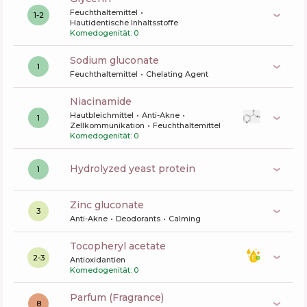
Feuchthaltemittel
1-2
Hautidentische Inhaltsstoffe
Komedogenität: 0
sodium gluconate
1
Feuchthaltemittel
Chelating Agent
niacinamide
Hautbleichmittel
Anti-Akne
1
Zellkommunikation
Feuchthaltemittel
Komedogenität: 0
hydrolyzed yeast protein
1
zinc gluconate
3
Anti-Akne
Deodorants
Calming
tocopheryl acetate
2-3
Antioxidantien
Komedogenität: 0
Parfum (Fragrance)
8