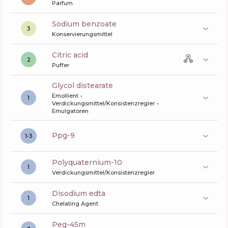
Parfum
sodium benzoate
3
Konservierungsmittel
citric acid
2
Puffer
glycol distearate
Emollient
1
Verdickungsmittel/Konsistenzregler
Emulgatoren
ppg-9
1-3
polyquaternium-10
1
Verdickungsmittel/Konsistenzregler
disodium edta
1
Chelating Agent
peg-45m