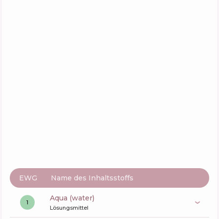
Zusammensetzung
4
%
Wirkstoffe
53
%
Funktionen
61
%
Medicube Deep Vita C Capsule Cream
Zusammensetzung
7
%
Wirkstoffe
54
%
Funktionen
56
%
EWG
Name des Inhaltsstoffs
aqua (water)
1
Lösungsmittel