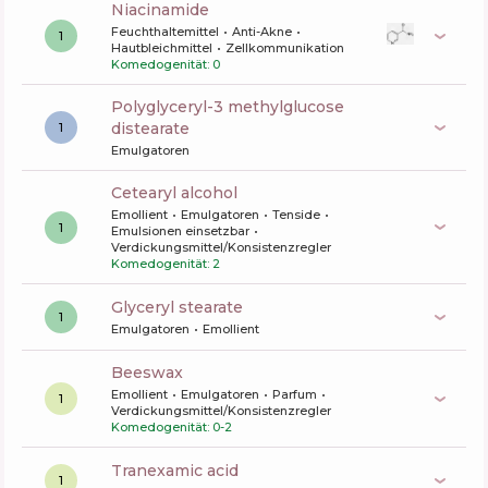
niacinamide
Feuchthaltemittel
Anti-Akne
1
Hautbleichmittel
Zellkommunikation
Komedogenität: 0
polyglyceryl-3 methylglucose
distearate
1
Emulgatoren
cetearyl alcohol
Emollient
Emulgatoren
Tenside
1
Emulsionen einsetzbar
Verdickungsmittel/Konsistenzregler
Komedogenität: 2
glyceryl stearate
1
Emulgatoren
Emollient
beeswax
Emollient
Emulgatoren
Parfum
1
Verdickungsmittel/Konsistenzregler
Komedogenität: 0-2
tranexamic acid
1