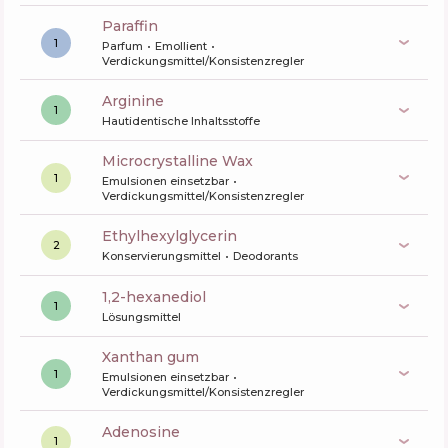
paraffin
1
Parfum
Emollient
Verdickungsmittel/Konsistenzregler
arginine
1
Hautidentische Inhaltsstoffe
Microcrystalline Wax
1
Emulsionen einsetzbar
Verdickungsmittel/Konsistenzregler
ethylhexylglycerin
2
Konservierungsmittel
Deodorants
1,2-hexanediol
1
Lösungsmittel
xanthan gum
1
Emulsionen einsetzbar
Verdickungsmittel/Konsistenzregler
Adenosine
1