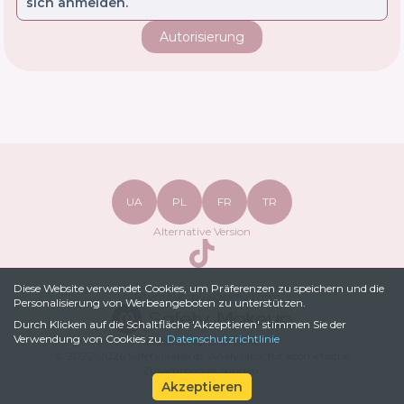
sich anmelden.
Autorisierung
UA
PL
FR
TR
Alternative Version
TikTok
Diese Website verwendet Cookies, um Präferenzen zu speichern und die
safetymakeupua@gmail.com
Personalisierung von Werbeangeboten zu unterstützen.
Durch Klicken auf die Schaltfläche 'Akzeptieren' stimmen Sie der
Verwendung von Cookies zu.
Datenschutzrichtlinie
Datenschutzrichtlinie
© 2022-
2026
SafetyMakeup.
Analysator für kosmetische
Zusammensetzungen
.
Akzeptieren