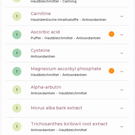
Hautbleichmittel
Calming
carnitine
1
Hautidentische Inhaltsstoffe
Antioxidantien
ascorbic acid
1
Puffer
Hautbleichmittel
Antioxidantien
cysteine
1
Antioxidantien
magnesium ascorbyl phosphate
1
Hautbleichmittel
Antioxidantien
alpha-arbutin
1
Antioxidantien
Hautbleichmittel
morus alba bark extract
1
trichosanthes kirilowii root extract
1
Antioxidantien
Hautbleichmittel