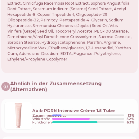
Extract, Cimicifuga Racemosa Root Extract, Sophora Angustifolia
Root Extract, Sesamum Indicum (Sesame) Seed Extract, Acetyl
Hexapeptide-8, Copper Tripeptide-1, Oligopeptide-29,
Oligopeptide-32, Palmitoyl Pentapeptide-4, Glycerin, Sodium
Hyaluronate, Simmondsia Chinensis (Jojoba) Seed Oil, Vitis
Vinifera (Grape) Seed Oil, Tocopheryl Acetate, PEG-100 Stearate,
Dimethicone/​Vinyl Dimethicone Crosspolymer, Sucrose Cocoate,
Sorbitan Stearate, Hydroxyacetophenone, Paraffin, Arginine,
Microcrystalline Wax, Ethylhexylglycerin, 1,2-Hexanediol, Xanthan
Gum, Adenosine, Disodium EDTA, Fragrance, Polyethylene,
Ethylene/​Propylene Copolymer
Ähnlich in der Zusammensetzung
(Alternativen)
Abib PDRN Intensive Crème 1.5 Tube
Zusammensetzung
13
%
Wirkstoffe
52
%
Funktionen
63
%