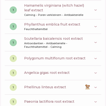
hamamelis virginiana (witch hazel)
leaf extract
1
Calming
Poren verkleinern
Antibakterielle
phyllanthus emblica fruit extract
1
Feuchthaltemittel
scutellaria baicalensis root extract
1
Antioxidantien
Antibakterielle
Feuchthaltemittel
Calming
polygonum multiflorum root extract
1
angelica gigas root extract
1
phellinus linteus extract
1
paeonia lactiflora root extract
1