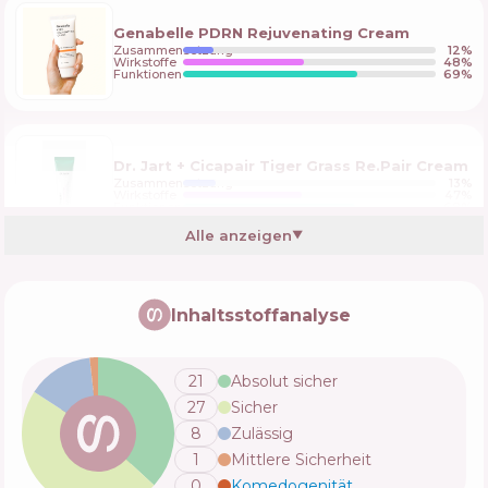
Genabelle PDRN Rejuvenating Cream
Zusammensetzung
12
%
Wirkstoffe
48
%
Funktionen
69
%
Dr. Jart + Cicapair Tiger Grass Re.Pair Cream
Zusammensetzung
13
%
Wirkstoffe
47
%
Funktionen
68
%
Alle anzeigen
▼
Medi Peel Cell Tox Dermajou Cream
Inhaltsstoffanalyse
Zusammensetzung
14
%
Wirkstoffe
50
%
Funktionen
62
%
21
Absolut sicher
27
Sicher
Some By Mi Retinol Bakuchiol Dual Cream
8
Zulässig
Zusammensetzung
6
%
1
Mittlere Sicherheit
Wirkstoffe
54
%
Funktionen
63
%
0
Komedogenität
💬