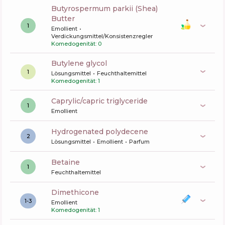
butyrospermum parkii (Shea)
Butter
1
Emollient
Verdickungsmittel/Konsistenzregler
Komedogenität: 0
butylene glycol
1
Lösungsmittel
Feuchthaltemittel
Komedogenität: 1
caprylic/capric triglyceride
1
Emollient
hydrogenated polydecene
2
Lösungsmittel
Emollient
Parfum
betaine
1
Feuchthaltemittel
dimethicone
1-3
Emollient
Komedogenität: 1