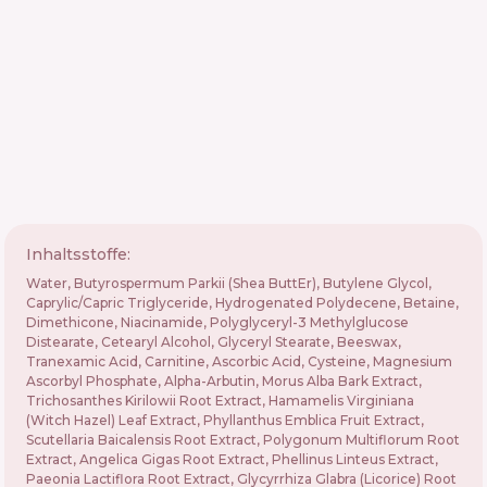
Inhaltsstoffe:
Water, Butyrospermum Parkii (Shea ButtEr), Butylene Glycol,
Caprylic/​Capric Triglyceride, Hydrogenated Polydecene, Betaine,
Dimethicone, Niacinamide, Polyglyceryl-3 Methylglucose
Distearate, Cetearyl Alcohol, Glyceryl Stearate, Beeswax,
Tranexamic Acid, Carnitine, Ascorbic Acid, Cysteine, Magnesium
Ascorbyl Phosphate, Alpha-Arbutin, Morus Alba Bark Extract,
Trichosanthes Kirilowii Root Extract, Hamamelis Virginiana
(Witch Hazel) Leaf Extract, Phyllanthus Emblica Fruit Extract,
Scutellaria Baicalensis Root Extract, Polygonum Multiflorum Root
Extract, Angelica Gigas Root Extract, Phellinus Linteus Extract,
Paeonia Lactiflora Root Extract, Glycyrrhiza Glabra (Licorice) Root