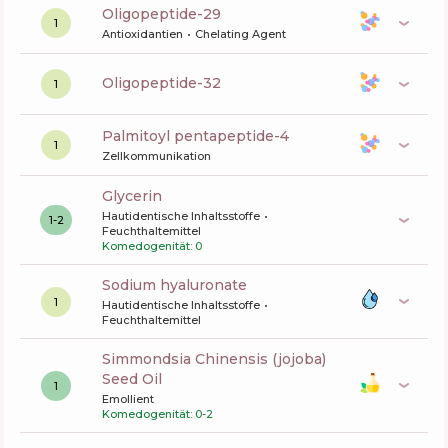
oligopeptide-29
1
Antioxidantien
Chelating Agent
oligopeptide-32
1
palmitoyl pentapeptide-4
1
Zellkommunikation
glycerin
Hautidentische Inhaltsstoffe
1-2
Feuchthaltemittel
Komedogenität: 0
sodium hyaluronate
1
Hautidentische Inhaltsstoffe
Feuchthaltemittel
Simmondsia Chinensis (jojoba)
Seed Oil
1
Emollient
Komedogenität: 0-2