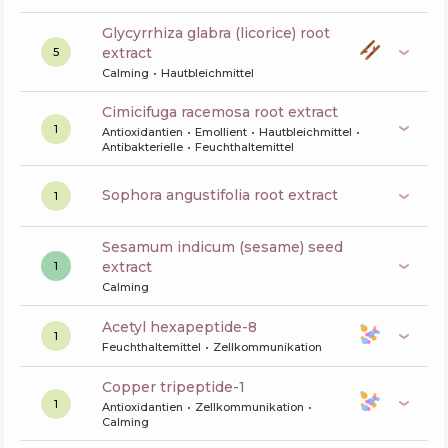
glycyrrhiza glabra (licorice) root
extract
5
Calming
Hautbleichmittel
cimicifuga racemosa root extract
1
Antioxidantien
Emollient
Hautbleichmittel
Antibakterielle
Feuchthaltemittel
sophora angustifolia root extract
1
sesamum indicum (sesame) seed
extract
1
Calming
acetyl hexapeptide-8
1
Feuchthaltemittel
Zellkommunikation
copper tripeptide-1
1
Antioxidantien
Zellkommunikation
Calming