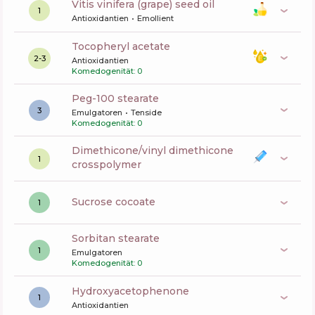
vitis vinifera (grape) seed oil
1
Antioxidantien
Emollient
tocopheryl acetate
2-3
Antioxidantien
Komedogenität: 0
peg-100 stearate
3
Emulgatoren
Tenside
Komedogenität: 0
dimethicone/vinyl dimethicone
1
crosspolymer
sucrose cocoate
1
sorbitan stearate
1
Emulgatoren
Komedogenität: 0
Hydroxyacetophenone
1
Antioxidantien