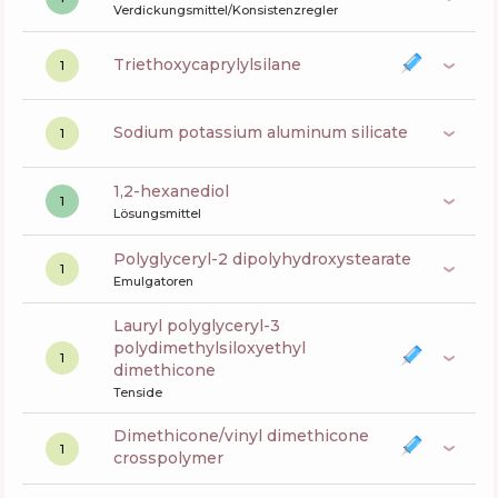
Verdickungsmittel/Konsistenzregler
triethoxycaprylylsilane
1
sodium potassium aluminum silicate
1
1,2-hexanediol
1
Lösungsmittel
polyglyceryl-2 dipolyhydroxystearate
1
Emulgatoren
lauryl polyglyceryl-3
polydimethylsiloxyethyl
1
dimethicone
Tenside
dimethicone/vinyl dimethicone
1
crosspolymer