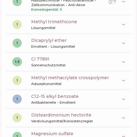
Hautbleichmittel
Feuchthaltemittel
1
Zellkommunikation
Anti-Akne
Komedogenität: 0
methyl trimethicone
1
Lösungsmittel
dicaprylyl ether
1
Emollient
Lösungsmittel
ci 77891
1-3
Sonnenschutzmittel
methyl methacrylate crosspolymer
1
Adsorptionsmittel
c12-15 alkyl benzoate
1
Antibakterielle
Emollient
disteardimonium hectorite
1
Verdickungsmittel/Konsistenzregler
magnesium sulfate
1