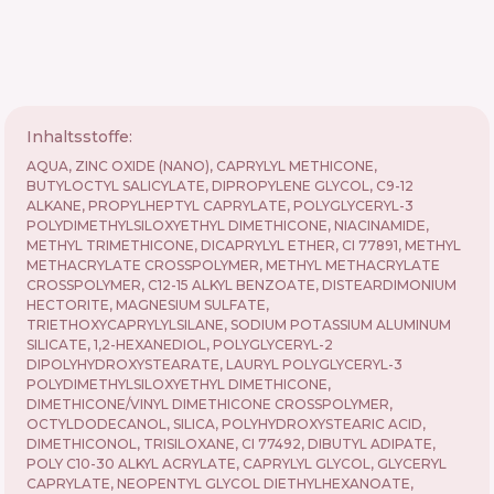
Inhaltsstoffe:
AQUA, ZINC OXIDE (NANO), CAPRYLYL METHICONE,
BUTYLOCTYL SALICYLATE, DIPROPYLENE GLYCOL, C9-12
ALKANE, PROPYLHEPTYL CAPRYLATE, POLYGLYCERYL-3
POLYDIMETHYLSILOXYETHYL DIMETHICONE, NIACINAMIDE,
METHYL TRIMETHICONE, DICAPRYLYL ETHER, CI 77891, METHYL
METHACRYLATE CROSSPOLYMER, METHYL METHACRYLATE
CROSSPOLYMER, C12-15 ALKYL BENZOATE, DISTEARDIMONIUM
HECTORITE, MAGNESIUM SULFATE,
TRIETHOXYCAPRYLYLSILANE, SODIUM POTASSIUM ALUMINUM
SILICATE, 1,2-HEXANEDIOL, POLYGLYCERYL-2
DIPOLYHYDROXYSTEARATE, LAURYL POLYGLYCERYL-3
POLYDIMETHYLSILOXYETHYL DIMETHICONE,
DIMETHICONE/VINYL DIMETHICONE CROSSPOLYMER,
OCTYLDODECANOL, SILICA, POLYHYDROXYSTEARIC ACID,
DIMETHICONOL, TRISILOXANE, CI 77492, DIBUTYL ADIPATE,
POLY C10-30 ALKYL ACRYLATE, CAPRYLYL GLYCOL, GLYCERYL
CAPRYLATE, NEOPENTYL GLYCOL DIETHYLHEXANOATE,