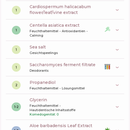
cardiospermum halicacabum
1
flower/leaf/vine extract
centella asiatica extract
1
Feuchthaltemittel
Antioxidantien
Calming
sea salt
1
Gesichtspeelings
saccharomyces ferment filtrate
1
Deodorants
propanediol
2
Feuchthaltemittel
Lösungsmittel
glycerin
Feuchthaltemittel
1-2
Hautidentische Inhaltsstoffe
Komedogenität: 0
aloe barbadensis Leaf Extract