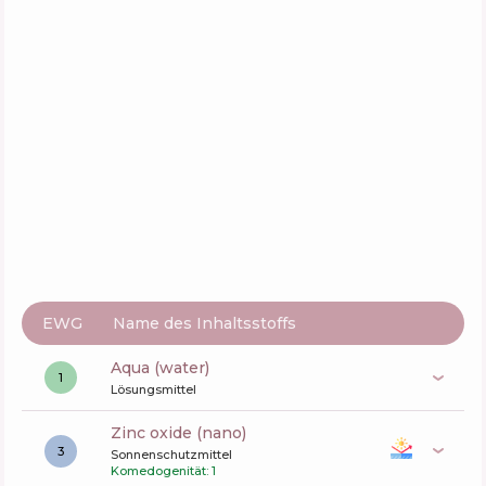
Colorescience Sunforgettable Total
Protection Face Shield Flex SPF 50 / PA++++
Zusammensetzung
9
%
Wirkstoffe
67
%
Funktionen
73
%
EWG
Name des Inhaltsstoffs
aqua (water)
1
Lösungsmittel
zinc oxide (nano)
3
Sonnenschutzmittel
Komedogenität: 1