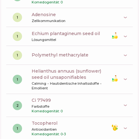
Komedogenität: 0
Adenosine
1
Zellkommunikation
echium plantagineum seed oil
1
Lösungsmittel
polymethyl methacrylate
1
helianthus annuus (sunflower)
seed oil unsaponifiables
1
Calming
Hautidentische Inhaltsstoffe
Emollient
ci 77499
2
Farbstoffe
Komedogenität: 0
tocopherol
1
Antioxidantien
Komedogenität: 0-3