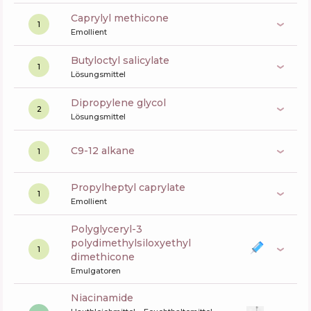
caprylyl methicone
1
Emollient
butyloctyl salicylate
1
Lösungsmittel
dipropylene glycol
2
Lösungsmittel
c9-12 alkane
1
propylheptyl caprylate
1
Emollient
polyglyceryl-3
polydimethylsiloxyethyl
1
dimethicone
Emulgatoren
niacinamide