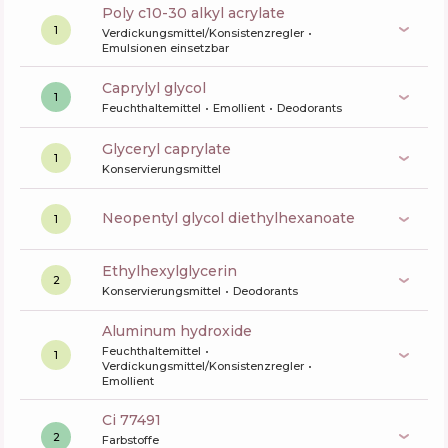
poly c10-30 alkyl acrylate
1
Verdickungsmittel/Konsistenzregler
Emulsionen einsetzbar
caprylyl glycol
1
Feuchthaltemittel
Emollient
Deodorants
glyceryl caprylate
1
Konservierungsmittel
neopentyl glycol diethylhexanoate
1
ethylhexylglycerin
2
Konservierungsmittel
Deodorants
aluminum hydroxide
Feuchthaltemittel
1
Verdickungsmittel/Konsistenzregler
Emollient
ci 77491
2
Farbstoffe