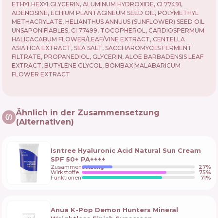
ETHYLHEXYLGLYCERIN, ALUMINUM HYDROXIDE, CI 77491,
ADENOSINE, ECHIUM PLANTAGINEUM SEED OIL, POLYMETHYL
METHACRYLATE, HELIANTHUS ANNUUS (SUNFLOWER) SEED OIL
UNSAPONIFIABLES, CI 77499, TOCOPHEROL, CARDIOSPERMUM
HALICACABUM FLOWER/LEAF/VINE EXTRACT, CENTELLA
ASIATICA EXTRACT, SEA SALT, SACCHAROMYCES FERMENT
FILTRATE, PROPANEDIOL, GLYCERIN, ALOE BARBADENSIS LEAF
EXTRACT, BUTYLENE GLYCOL, BOMBAX MALABARICUM
FLOWER EXTRACT
Ähnlich in der Zusammensetzung
(Alternativen)
Isntree Hyaluronic Acid Natural Sun Cream
SPF 50+ PA++++
Zusammensetzung
27
%
Wirkstoffe
75
%
Funktionen
71
%
Anua K-Pop Demon Hunters Mineral