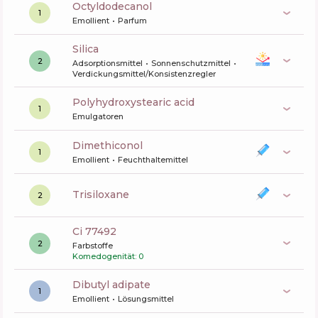
octyldodecanol
1
Emollient
Parfum
silica
2
Adsorptionsmittel
Sonnenschutzmittel
Verdickungsmittel/Konsistenzregler
polyhydroxystearic acid
1
Emulgatoren
dimethiconol
1
Emollient
Feuchthaltemittel
trisiloxane
2
ci 77492
2
Farbstoffe
Komedogenität: 0
dibutyl adipate
1
Emollient
Lösungsmittel