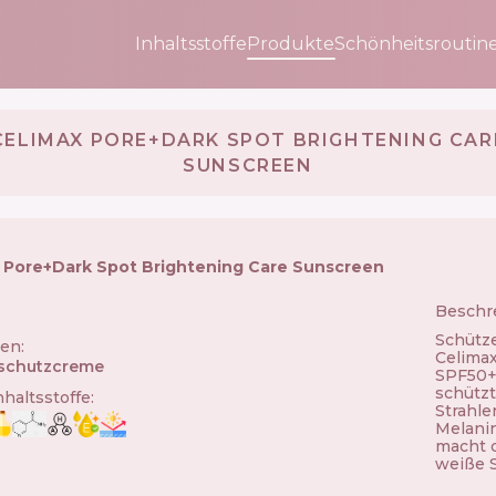
Inhaltsstoffe
Produkte
Schönheitsroutin
CELIMAX PORE+DARK SPOT BRIGHTENING CAR
SUNSCREEN
 Pore+Dark Spot Brightening Care Sunscreen
Beschr
🇰🇷
Schütze
ien
:
Celimax
schutzcreme
SPF50+
schützt
nhaltsstoffe
:
Strahle
Melanin
macht d
weiße S