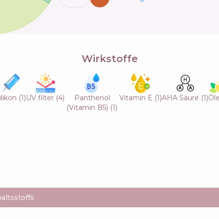
Wirkstoffe
ilikon
(
1
)
UV filter
(
4
)
Panthenol
Vitamin E
(
1
)
AHA Säure
(
1
)
Öl
(Vitamin B5)
(
1
)
altsstoffs