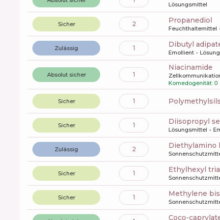
Lösungsmittel
propanediol
2
Sicher
Feuchthaltemittel
dibutyl adipat
1
Zulässig
Emollient
Lösung
niacinamide
1
Absolut sicher
Zellkommunikatio
Komedogenität: 0
polymethylsi
1
Sicher
diisopropyl s
1
Sicher
Lösungsmittel
Em
diethylamino
2
Zulässig
Sonnenschutzmitt
ethylhexyl tr
1
Sicher
Sonnenschutzmitt
methylene bi
1
Sicher
Sonnenschutzmitt
coco-caprylat