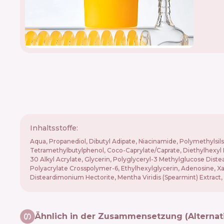
Inhaltsstoffe:
Aqua, Propanediol, Dibutyl Adipate, Niacinamide, Polymethylsi
Tetramethylbutylphenol, Coco-Caprylate/Caprate, Diethylhexyl 
30 Alkyl Acrylate, Glycerin, Polyglyceryl-3 Methylglucose Dis
Polyacrylate Crosspolymer-6, Ethylhexylglycerin, Adenosine, Xant
Disteardimonium Hectorite, Mentha Viridis (Spearmint) Extract
Ähnlich in der Zusammensetzung (Alternat