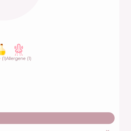
e
(
1
)
Allergene
(
1
)