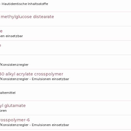
Hautidentische Inhaltsstoffe
3 methylglucose distearate
de
en einsetzbar
e
/Konsistenzregler
-30 alkyl acrylate crosspolymer
/Konsistenzregler
Emulsionen einsetzbar
altemittel
yl glutamate
oren
 crosspolymer-6
/Konsistenzregler
Emulsionen einsetzbar