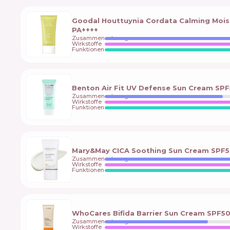
Goodal Houttuynia Cordata Calming Mois
PA++++
Zusammensetzung
Wirkstoffe
Funktionen
Benton Air Fit UV Defense Sun Cream SP
Zusammensetzung
Wirkstoffe
Funktionen
Mary&May CICA Soothing Sun Cream SPF5
Zusammensetzung
Wirkstoffe
Funktionen
WhoCares Bifida Barrier Sun Cream SPF5
Zusammensetzung
Wirkstoffe