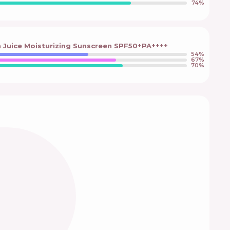
74
%
 Juice Moisturizing Sunscreen SPF50+PA++++
54
%
67
%
70
%