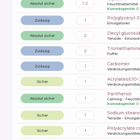
1-2
Absolut sicher
Feuchthaltemittel
Komedogenität: 0
polyglyceryl-
1
Zulässig
Emulgatoren
decyl glucosi
2
Absolut sicher
Tenside
Emulsion
tromethamin
2
Zulässig
Puffer
carbomer
1
Zulässig
Verdickungsmittel
acrylates/c10
1
Sicher
Verdickungsmittel
panthenol
1
Absolut sicher
Calming
Feuchth
Komedogenität: 0
sodium stearo
1
Sicher
Tenside
Emulgat
polyacrylate
1
Sicher
Verdickungsmittel