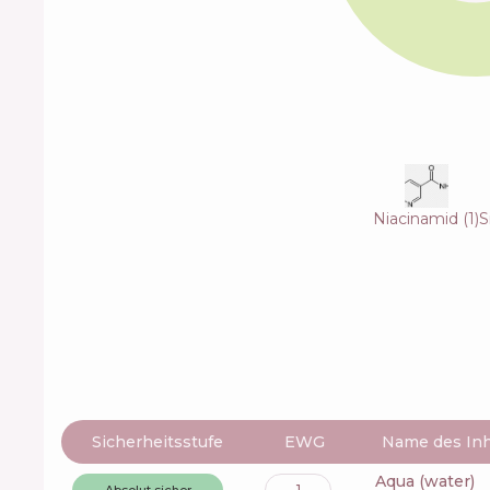
Niacinamid
(
1
)
S
Sicherheitsstufe
EWG
Name des Inh
aqua (water)
1
Absolut sicher