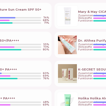
ture Sun Cream SPF 50+
Mary & May CIC
Zusammensetzung
74
%
Wirkstoffe
68
%
Funktionen
71
%
F50+/PA++++
Dr. Althea Puri
55
%
Zusammensetzung
73
%
Wirkstoffe
80
%
Funktionen
0+ PA++++
K-SECRET SEOUL 
60
%
Zusammensetzung
69
%
Wirkstoffe
76
%
Funktionen
0+ PA++++
Holika Holika 
48
%
Zusammensetzung
69
%
Wirkstoffe