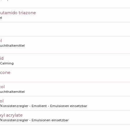
 butamido triazone
el
l
uchthaltemittel
id
Calming
icone
col
uchthaltemittel
ol
/Konsistenzregler
Emollient
Emulsionen einsetzbar
kyl acrylate
/Konsistenzregler
Emulsionen einsetzbar