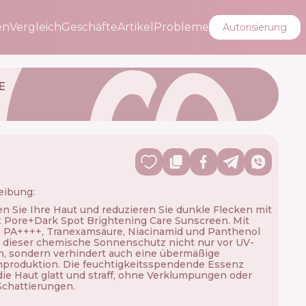
en
Vergleich
Geschäfte
Artikel
Probleme
Autorisierung
E
eibung:
n Sie Ihre Haut und reduzieren Sie dunkle Flecken mit
 Pore+Dark Spot Brightening Care Sunscreen. Mit
 PA++++, Tranexamsäure, Niacinamid und Panthenol
 dieser chemische Sonnenschutz nicht nur vor UV-
n, sondern verhindert auch eine übermäßige
produktion. Die feuchtigkeitsspendende Essenz
ie Haut glatt und straff, ohne Verklumpungen oder
chattierungen.