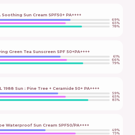
A Soothing Sun Cream SPF50+ PA++++
69
%
65
%
78
%
fying Green Tea Sunscreen SPF 50+PA++++
61
%
66
%
79
%
1988 Sun : Pine Tree + Ceramide 50+ PA++++
59
%
65
%
83
%
Aloe Waterproof Sun Cream SPF50/PA++++
49
%
73
%