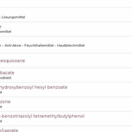
Lösungsmittel
e
smittel
n
Anti-Akne
Feuchthaltemittel
Hautbleichmittel
lsesquioxane
ebacate
ollient
 hydroxybenzoyl hexyl benzoate
el
iazone
el
s-benzotriazolyl tetramethylbutylphenol
el
e/caprate