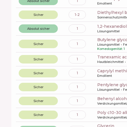
1
Absolut sicher
Emollient
diethylhexyl
1-2
Sicher
Sonnenschutzmitt
1,2-hexanediol
1
Absolut sicher
Lösungsmittel
butylene glyco
1
Sicher
Lösungsmittel
Fe
Komedogenität: 1
tranexamic ac
1
Sicher
Hautbleichmittel
caprylyl meth
1
Sicher
Emollient
pentylene gly
1
Sicher
Lösungsmittel
Fe
behenyl alcoh
1
Sicher
Verdickungsmittel
poly c10-30 al
1
Sicher
Verdickungsmittel
glycerin