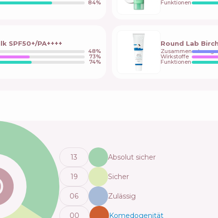
84
%
Funktionen
ilk SPF50+/PA++++
Round Lab Birch
48
%
Zusammensetzung
73
%
Wirkstoffe
74
%
Funktionen
13
Absolut sicher
19
Sicher
0
6
Zulässig
0
0
Komedogenität
💬