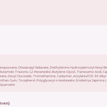
lsesquioxane, Diisopropyl Sebacate, Diethylamino Hydroxybenzoyl Hexyl B
Butamido Triazone, 1,2-Hexanediol, Butylene Glycol, Tranexamic Acid, Cap
tearate, Decyl Glucoside, Tromethamine, Carbomer, Acrylates/C10-30 Alky
han Gum, Tocopherol, Polyglyceryl-4 Isostearate, Eriobotrya Japonica Leaf
, Quercetin
iven)