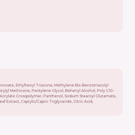
enzoate, Ethylhexyl Triazone, Methylene Bis-Benzotriazolyl
rylyl Methicone, Pentylene Glycol, Behenyl Alcohol, Poly C10-
l Acrylate Crosspolymer, Panthenol, Sodium Stearoyl Glutamate,
 Extract, Caprylic/Capric Triglyceride, Citric Acid,