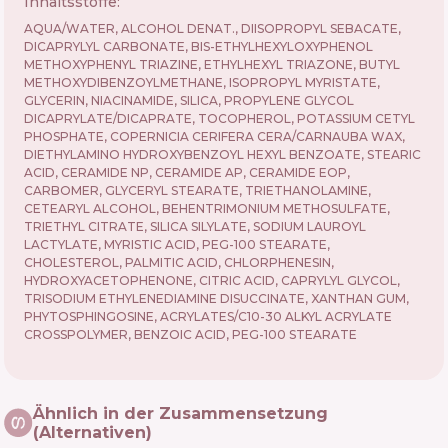
Inhaltsstoffe:
AQUA/WATER, ALCOHOL DENAT., DIISOPROPYL SEBACATE,
DICAPRYLYL CARBONATE, BIS-ETHYLHEXYLOXYPHENOL
METHOXYPHENYL TRIAZINE, ETHYLHEXYL TRIAZONE, BUTYL
METHOXYDIBENZOYLMETHANE, ISOPROPYL MYRISTATE,
GLYCERIN, NIACINAMIDE, SILICA, PROPYLENE GLYCOL
DICAPRYLATE/DICAPRATE, TOCOPHEROL, POTASSIUM CETYL
PHOSPHATE, COPERNICIA CERIFERA CERA/CARNAUBA WAX,
DIETHYLAMINO HYDROXYBENZOYL HEXYL BENZOATE, STEARIC
ACID, CERAMIDE NP, CERAMIDE AP, CERAMIDE EOP,
CARBOMER, GLYCERYL STEARATE, TRIETHANOLAMINE,
CETEARYL ALCOHOL, BEHENTRIMONIUM METHOSULFATE,
TRIETHYL CITRATE, SILICA SILYLATE, SODIUM LAUROYL
LACTYLATE, MYRISTIC ACID, PEG-100 STEARATE,
CHOLESTEROL, PALMITIC ACID, CHLORPHENESIN,
HYDROXYACETOPHENONE, CITRIC ACID, CAPRYLYL GLYCOL,
TRISODIUM ETHYLENEDIAMINE DISUCCINATE, XANTHAN GUM,
PHYTOSPHINGOSINE, ACRYLATES/C10-30 ALKYL ACRYLATE
CROSSPOLYMER, BENZOIC ACID, PEG-100 STEARATE
Ähnlich in der Zusammensetzung
(Alternativen)