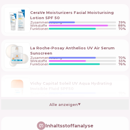
CeraVe Moisturizers Facial Moisturising
Lotion SPF 50
Zusammensetzung
39
%
Wirkstoffe
88
%
Funktionen
70
%
La Roche-Posay Anthelios UV Air Serum
Sunscreen
Zusammensetzung
70
%
Wirkstoffe
55
%
Funktionen
76
%
Vichy Capital Soleil UV Aqua Hydrating
Invisible Fluid SPF50
Zusammensetzung
70
%
Wirkstoffe
53
%
Funktionen
76
%
Alle anzeigen
▼
Garnier Vitamin C Wonder Tint SPF 50+
Inhaltsstoffanalyse
Zusammensetzung
64
%
Wirkstoffe
61
%