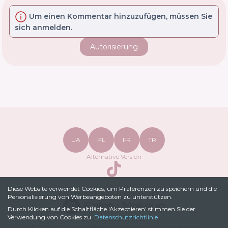
Um einen Kommentar hinzuzufügen, müssen Sie
sich anmelden.
Autorisierung
UA
PL
FR
TR
Alternative Version
TikTok
Diese Website verwendet Cookies, um Präferenzen zu speichern und die
safetymakeupua@gmail.com
Personalisierung von Werbeangeboten zu unterstützen.
Durch Klicken auf die Schaltfläche 'Akzeptieren' stimmen Sie der
Verwendung von Cookies zu.
Datenschutzrichtlinie
Datenschutzrichtlinie
© 2022-
2026
SafetyMakeup.
Analysator für kosmetische