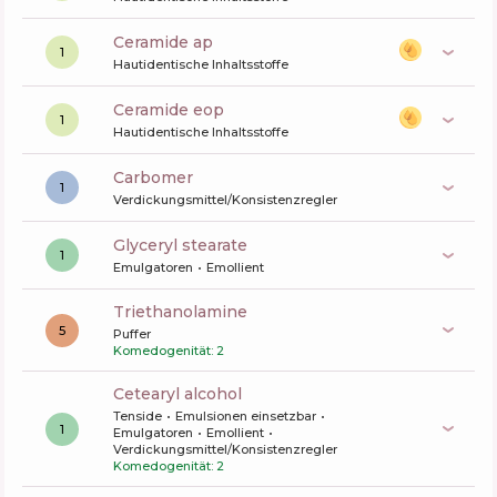
ceramide ap
1
Hautidentische Inhaltsstoffe
ceramide eop
1
Hautidentische Inhaltsstoffe
carbomer
1
Verdickungsmittel/Konsistenzregler
glyceryl stearate
1
Emulgatoren
Emollient
triethanolamine
5
Puffer
Komedogenität: 2
cetearyl alcohol
Tenside
Emulsionen einsetzbar
1
Emulgatoren
Emollient
Verdickungsmittel/Konsistenzregler
Komedogenität: 2