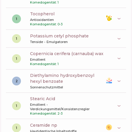
Komedogenität: 1
tocopherol
1
Antioxidantien
Komedogenität: 0-3
potassium cetyl phosphate
1
Tenside
Emulgatoren
copernicia cerifera (carnauba) wax
1
Emollient
Komedogenität: 1
diethylamino hydroxybenzoyl
hexyl benzoate
2
Sonnenschutzmittel
Stearic Acid
Emollient
1
Verdickungsmittel/Konsistenzregler
Komedogenität: 2-3
ceramide np
1
Hautidentische Inhaltsstoffe