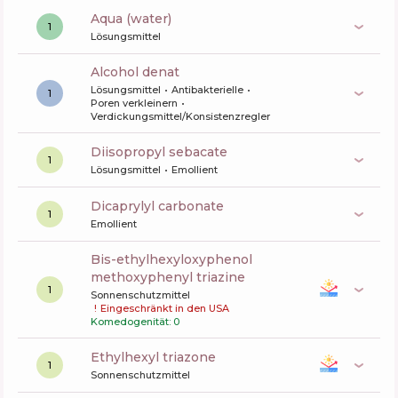
aqua (water)
1
Lösungsmittel
alcohol denat
Lösungsmittel
Antibakterielle
1
Poren verkleinern
Verdickungsmittel/Konsistenzregler
diisopropyl sebacate
1
Lösungsmittel
Emollient
dicaprylyl carbonate
1
Emollient
bis-ethylhexyloxyphenol
methoxyphenyl triazine
1
Sonnenschutzmittel
!
Eingeschränkt in den USA
Komedogenität: 0
ethylhexyl triazone
1
Sonnenschutzmittel