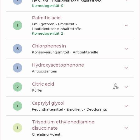
Emollient
Hautidentische Inhaltsstoffe
Komedogenität: 0
palmitic acid
Emulgatoren
Emollient
1
Hautidentische Inhaltsstoffe
Komedogenität: 2
chlorphenesin
3
Konservierungsmittel
Antibakterielle
Hydroxyacetophenone
1
Antioxidantien
citric acid
2
Puffer
caprylyl glycol
1
Feuchthaltemittel
Emollient
Deodorants
trisodium ethylenediamine
disuccinate
1
Chelating Agent