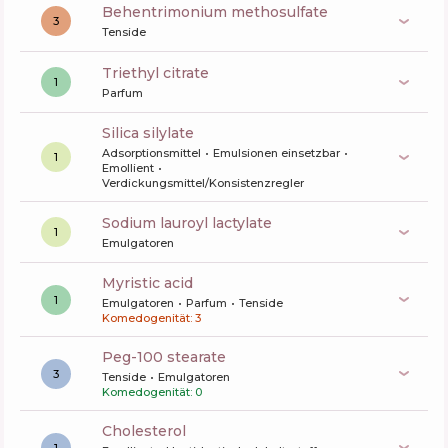
behentrimonium methosulfate
3
Tenside
triethyl citrate
1
Parfum
silica silylate
Adsorptionsmittel
Emulsionen einsetzbar
1
Emollient
Verdickungsmittel/Konsistenzregler
sodium lauroyl lactylate
1
Emulgatoren
myristic acid
1
Emulgatoren
Parfum
Tenside
Komedogenität: 3
peg-100 stearate
3
Tenside
Emulgatoren
Komedogenität: 0
cholesterol
1