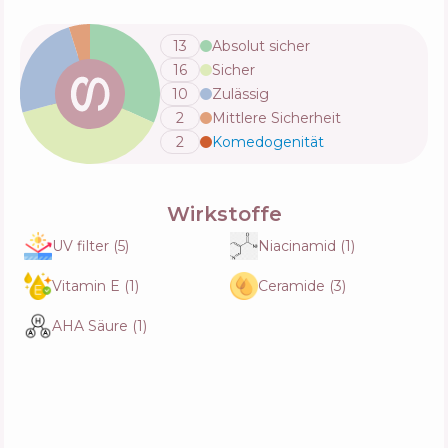
Funktionen
72
%
13
Absolut sicher
16
Sicher
La Roche-Posay Anthelios UV Air Serum
10
Zulässig
Sunscreen
2
Mittlere Sicherheit
Zusammensetzung
66
%
Wirkstoffe
54
%
Funktionen
70
%
2
Komedogenität
💬
CeraVe Invisible Hydrating Fluid Sunscreen
Wirkstoffe
SPF50
Zusammensetzung
37
%
UV filter
(
5
)
Niacinamid
(
1
)
Wirkstoffe
68
%
Funktionen
64
%
Vitamin E
(
1
)
Ceramide
(
3
)
AHA Säure
(
1
)
Nivea Sun Protect & Sensitive SPF50 High
Zusammensetzung
19
%
Wirkstoffe
56
%
Funktionen
68
%