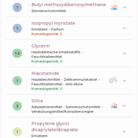
butyl methoxydibenzoylmethane
1
Sonnenschutzmittel
isopropyl myristate
1
Emollient
Parfum
Komedogenität: 5
glycerin
Hautidentische Inhaltsstoffe
1-2
Feuchthaltemittel
Komedogenität: 0
niacinamide
Hautbleichmittel
Zellkommunikation
1
Feuchthaltemittel
Anti-Akne
Komedogenität: 0
silica
2
Adsorptionsmittel
Sonnenschutzmittel
Verdickungsmittel/Konsistenzregler
propylene glycol
dicaprylate/dicaprate
1
Emollient