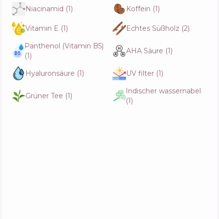
Niacinamid
(
1
)
Koffein
(
1
)
Vitamin E
(
1
)
Echtes Süßholz
(
2
)
Biodance Caviar PDRN Eye Patches
Zusammensetzung
18
%
Panthenol (Vitamin B5)
Wirkstoffe
43
%
AHA Säure
(
1
)
Funktionen
59
%
(
1
)
Hyaluronsäure
(
1
)
UV filter
(
1
)
Indischer wassernabel
Abib PDRN Retinal Eye Patch Glow Jelly
Grüner Tee
(
1
)
(
1
)
Zusammensetzung
15
%
Wirkstoffe
52
%
Funktionen
65
%
Rhode Peptide Eye Prep Depuffing Eye
Patches
Zusammensetzung
12
%
Wirkstoffe
34
%
Funktionen
47
%
Pixi FortifEye Firming Eye Patches