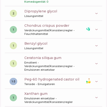
Komedogenität: 0
dipropylene glycol
2
Lösungsmittel
chondrus crispus powder
1
Verdickungsmittel/Konsistenzregler
Feuchthaltemittel
benzyl glycol
1
Lösungsmittel
ceratonia siliqua gum
Emollient
1
Verdickungsmittel/Konsistenzregler
Emulsionen einsetzbar
peg-60 hydrogenated castor oil
1-3
Tenside
Emulgatoren
xanthan gum
1
Emulsionen einsetzbar
Verdickungsmittel/Konsistenzregler