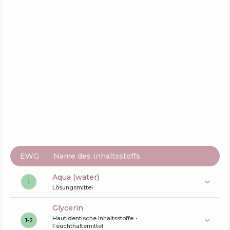
Zusammensetzung
10
%
Wirkstoffe
33
%
Funktionen
50
%
EWG
Name des Inhaltsstoffs
aqua (water)
1
Lösungsmittel
glycerin
Hautidentische Inhaltsstoffe
1-2
Feuchthaltemittel