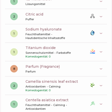
1
Lösungsmittel
citric acid
2
Puffer
sodium hyaluronate
1
Feuchthaltemittel
Hautidentische Inhaltsstoffe
titanium dioxide
1
Sonnenschutzmittel
Farbstoffe
Komedogenität: 0
Parfum (Fragrance)
8
Parfum
camellia sinensis leaf extract
2
Antioxidantien
Calming
Komedogenität: 0
centella asiatica extract
1
Feuchthaltemittel
Calming
Antioxidantien