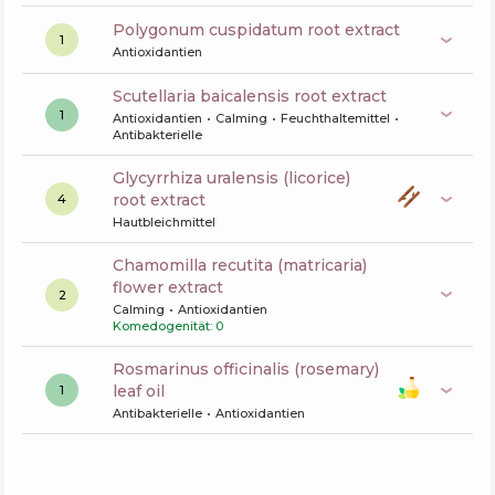
polygonum cuspidatum root extract
1
Antioxidantien
scutellaria baicalensis root extract
1
Antioxidantien
Calming
Feuchthaltemittel
Antibakterielle
glycyrrhiza uralensis (licorice)
root extract
4
Hautbleichmittel
chamomilla recutita (matricaria)
flower extract
2
Calming
Antioxidantien
Komedogenität: 0
rosmarinus officinalis (rosemary)
leaf oil
1
Antibakterielle
Antioxidantien