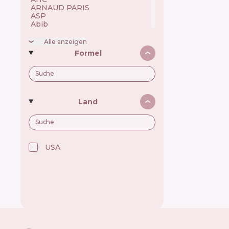
ARNAUD PARIS 🇫🇷
ASP 🇬🇧
Abib 🇰🇷
Academie 🇫🇷
Achroactive Max 🇧🇬
Alle anzeigen
Acnemy 🇪🇸
Formel
Acure 🇺🇸
Acwell 🇰🇷
Ada Tina 🇧🇷
Aesop 🇦🇺
Alchi 🇧🇷
Alfaparf 🇮🇹
Land
Allen Mak 🇧🇬
Allies of Skin 🇸🇬
Alpecin 🇩🇪
Alpha H 🇦🇺
American Crew 🇺🇸
Amway 🇺🇸
USA 🇺🇸
Anastasia Beverly Hills 🇺🇸
Andalou Naturals 🇺🇸
Anua 🇰🇷
ApaCare 🇩🇪
Apice Cosmeticos 🇧🇷
Apivita 🇬🇷
Apse Cosmetics 🇪🇸
Aquafresh 🇬🇧
Arencia 🇰🇷
Arkada 🇵🇱