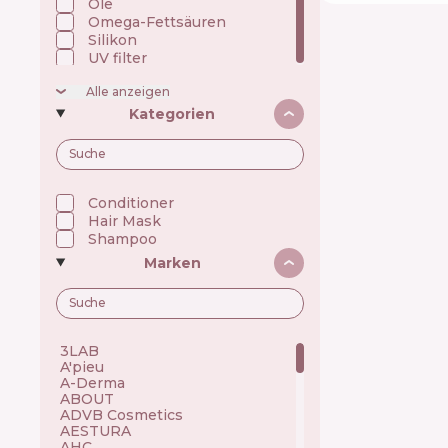
Öle
Omega-Fettsäuren
Silikon
UV filter
Alle anzeigen
Kategorien
Conditioner
Hair Mask
Shampoo
Marken
3LAB 🇺🇸
A'pieu 🇰🇷
A-Derma 🇫🇷
ABOUT 🇺🇦
ADVB Cosmetics 🇹🇷
AESTURA 🇰🇷
AHC 🇰🇷