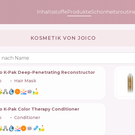
Inhaltsstoffe
Produkte
Schönheitsroutin
KOSMETIK VON JOICO 🇺🇸
 nach Name
co K-Pak Deep-Penetrating Reconstructor
o
🇺🇸
Hair Mask
o K-Pak Color Therapy Conditioner
o
🇺🇸
Conditioner