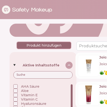
Produkt hinzufügen
Produktsuche
Joi
Joic
Aktive Inhaltsstoffe
AHA Säure
Joic
Aloe
Joic
Vitamin E
Vitamin C
Hyaluronsäure