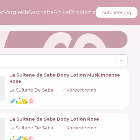
en
Vergleich
Geschäfte
Artikel
Probleme
Autorisierung
La Sultane de Saba Body Lotion Musk Incense
Rose
La Sultane De Saba
🇫🇷
Körpercreme
La Sultane de Saba Body Lotion Rose
La Sultane De Saba
🇫🇷
Körpercreme