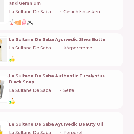
and Geranium
La Sultane De Saba
🇫🇷
Gesichtsmasken
La Sultane De Saba Ayurvedic Shea Butter
La Sultane De Saba
🇫🇷
Körpercreme
La Sultane De Saba Authentic Eucalyptus
Black Soap
La Sultane De Saba
🇫🇷
Seife
La Sultane De Saba Ayurvedic Beauty Oil
La Sultane De Saba
🇫🇷
Körperöl