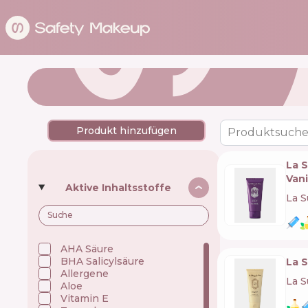
Produkt hinzufügen
Produktsuche
La 
Vani
Aktive Inhaltsstoffe
La S
AHA Säure
BHA Salicylsäure
La 
Allergene
La S
Aloe
Vitamin E