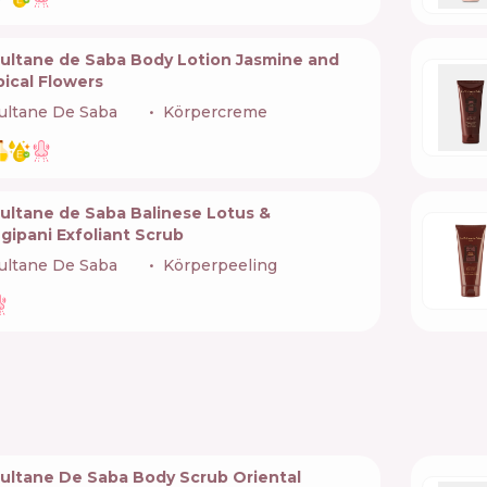
Sultane de Saba Body Lotion Jasmine and
ical Flowers
ultane De Saba
🇫🇷
Körpercreme
Sultane de Saba Balinese Lotus &
gipani Exfoliant Scrub
ultane De Saba
🇫🇷
Körperpeeling
Sultane De Saba Body Scrub Oriental