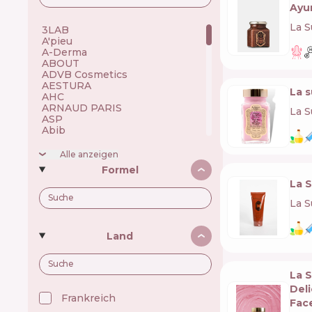
Ayur
La S
3LAB 🇺🇸
A'pieu 🇰🇷
A-Derma 🇫🇷
ABOUT 🇺🇦
ADVB Cosmetics 🇹🇷
AESTURA 🇰🇷
La 
AHC 🇰🇷
ARNAUD PARIS 🇫🇷
La S
ASP 🇬🇧
Abib 🇰🇷
Academie 🇫🇷
Achroactive Max 🇧🇬
Alle anzeigen
Acnemy 🇪🇸
Formel
Acure 🇺🇸
La 
Acwell 🇰🇷
Ada Tina 🇧🇷
La S
Aesop 🇦🇺
Alchi 🇧🇷
Alfaparf 🇮🇹
Land
Allen Mak 🇧🇬
Allies of Skin 🇸🇬
Alpecin 🇩🇪
La 
Alpha H 🇦🇺
American Crew 🇺🇸
Del
Amway 🇺🇸
Frankreich 🇫🇷
Fac
Anastasia Beverly Hills 🇺🇸