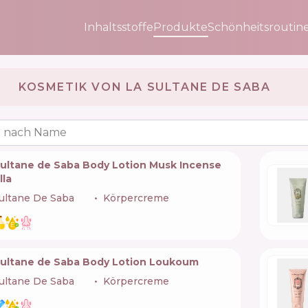
Inhaltsstoffe
Produkte
Schönheitsroutin
KOSMETIK VON LA SULTANE DE SABA 🇫🇷
 nach Name
Sultane de Saba Body Lotion Musk Incense
lla
ultane De Saba
🇫🇷
Körpercreme
Sultane de Saba Body Lotion Loukoum
ultane De Saba
🇫🇷
Körpercreme