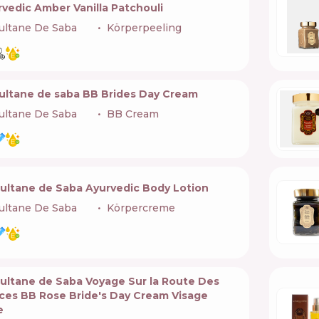
vedic Amber Vanilla Patchouli
ultane De Saba
🇫🇷
Körperpeeling
sultane de saba BB Brides Day Cream
ultane De Saba
🇫🇷
BB Cream
Sultane de Saba Ayurvedic Body Lotion
ultane De Saba
🇫🇷
Körpercreme
Sultane de Saba Voyage Sur la Route Des
ices BB Rose Bride's Day Сream Visage
e