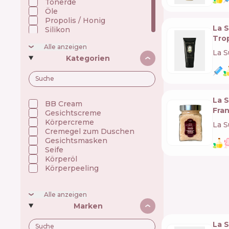
Tonerde
Öle
Propolis / Honig
La 
Silikon
Trop
Alle anzeigen
La S
Kategorien
La 
BB Cream
Fran
Gesichtscreme
Körpercreme
La S
Cremegel zum Duschen
Gesichtsmasken
Seife
Körperöl
Körperpeeling
Alle anzeigen
Marken
La 