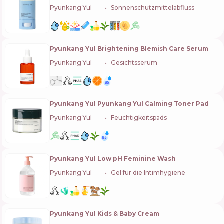
Pyunkang Yul
🇰🇷
Sonnenschutzmittelabfluss
Pyunkang Yul Brightening Blemish Care Serum
Pyunkang Yul
🇰🇷
Gesichtsserum
Pyunkang Yul Pyunkang Yul Calming Toner Pad
Pyunkang Yul
🇰🇷
Feuchtigkeitspads
Pyunkang Yul Low pH Feminine Wash
Pyunkang Yul
🇰🇷
Gel für die Intimhygiene
Pyunkang Yul Kids & Baby Cream