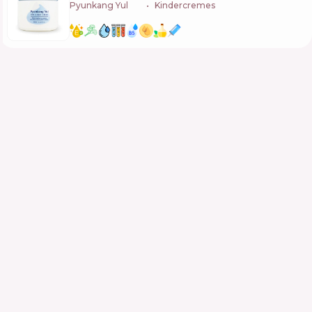
Pyunkang Yul
🇰🇷
Kindercremes