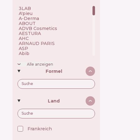
3LAB 🇺🇸
A'pieu 🇰🇷
A-Derma 🇫🇷
ABOUT 🇺🇦
ADVB Cosmetics 🇹🇷
AESTURA 🇰🇷
AHC 🇰🇷
ARNAUD PARIS 🇫🇷
ASP 🇬🇧
Abib 🇰🇷
Academie 🇫🇷
Achroactive Max 🇧🇬
Alle anzeigen
Acnemy 🇪🇸
Formel
Acure 🇺🇸
Acwell 🇰🇷
Ada Tina 🇧🇷
Aesop 🇦🇺
Alchi 🇧🇷
Alfaparf 🇮🇹
Land
Allen Mak 🇧🇬
Allies of Skin 🇸🇬
Alpecin 🇩🇪
Alpha H 🇦🇺
American Crew 🇺🇸
Amway 🇺🇸
Frankreich 🇫🇷
Anastasia Beverly Hills 🇺🇸
Andalou Naturals 🇺🇸