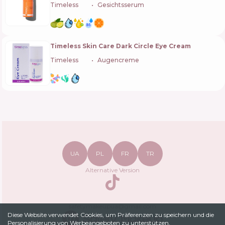
Timeless
🇺🇸
Gesichtsserum
Timeless Skin Care Dark Circle Eye Cream
Timeless
🇺🇸
Augencreme
UA
PL
FR
TR
Alternative Version
TikTok
safetymakeupua@gmail.com
Diese Website verwendet Cookies, um Präferenzen zu speichern und die
Personalisierung von Werbeangeboten zu unterstützen.