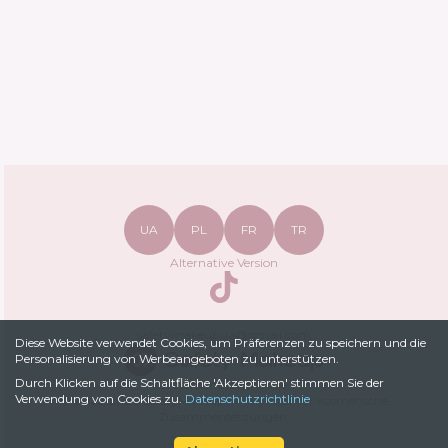
UA
PL
FR
TR
Alternative Version
TikTok
safetymakeupua@gmail.com
Diese Website verwendet Cookies, um Präferenzen zu speichern und die
Personalisierung von Werbeangeboten zu unterstützen.
Durch Klicken auf die Schaltfläche 'Akzeptieren' stimmen Sie der
Datenschutzrichtlinie
Verwendung von Cookies zu.
Datenschutzrichtlinie
© 2022-
2026
SafetyMakeup.
Analysator für kosmetische
Zusammensetzungen
.