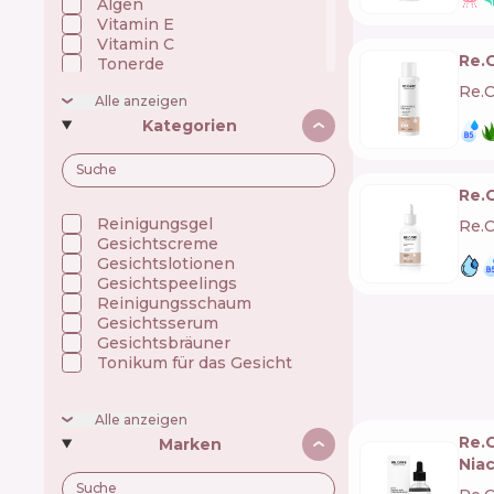
Algen
Vitamin E
Vitamin C
Re.C
Tonerde
Hyaluronsäure
Re.C
Alle anzeigen
Ceramide
Niacinamid
Kategorien
Öle
Omega-Fettsäuren
Panthenol (Vitamin B5)
Re.
Peptide
Präbiotika/Fermente
Reinigungsgel
Re.C
Silikon
Gesichtscreme
UV filter
Gesichtslotionen
Indischer wassernabel
Gesichtspeelings
Reinigungsschaum
Gesichtsserum
Gesichtsbräuner
Tonikum für das Gesicht
Alle anzeigen
Re.
Marken
Nia