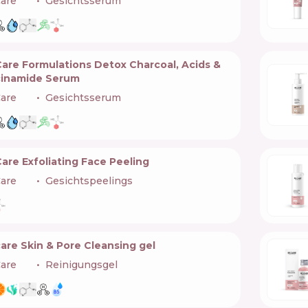
are
🇺🇦
Gesichtsserum
Care Formulations Detox Charcoal, Acids &
cinamide Serum
are
🇺🇦
Gesichtsserum
are Exfoliating Face Peeling
are
🇺🇦
Gesichtspeelings
are Skin & Pore Cleansing gel
are
🇺🇦
Reinigungsgel