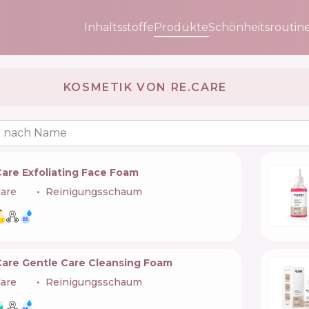
Inhaltsstoffe
Produkte
Schönheitsroutin
KOSMETIK VON RE.CARE 🇺🇦
 nach Name
Care Exfoliating Face Foam
are
🇺🇦
Reinigungsschaum
Care Gentle Сare Cleansing Foam
are
🇺🇦
Reinigungsschaum