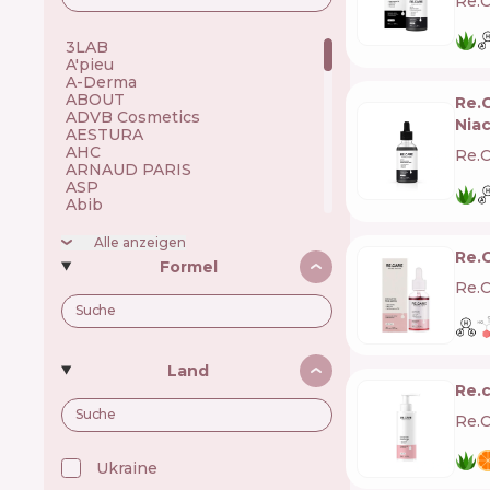
Re.C
3LAB 🇺🇸
A'pieu 🇰🇷
A-Derma 🇫🇷
ABOUT 🇺🇦
Re.
ADVB Cosmetics 🇹🇷
Nia
AESTURA 🇰🇷
AHC 🇰🇷
Re.C
ARNAUD PARIS 🇫🇷
ASP 🇬🇧
Abib 🇰🇷
Academie 🇫🇷
Achroactive Max 🇧🇬
Alle anzeigen
Acnemy 🇪🇸
Re.C
Formel
Acure 🇺🇸
Re.C
Acwell 🇰🇷
Ada Tina 🇧🇷
Aesop 🇦🇺
Alchi 🇧🇷
Alfaparf 🇮🇹
Land
Allen Mak 🇧🇬
Re.c
Allies of Skin 🇸🇬
Alpecin 🇩🇪
Re.C
Alpha H 🇦🇺
American Crew 🇺🇸
Amway 🇺🇸
Ukraine 🇺🇦
Anastasia Beverly Hills 🇺🇸