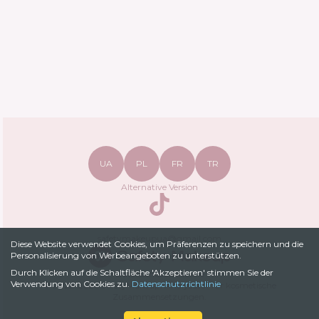
UA
PL
FR
TR
Alternative Version
TikTok
safetymakeupua@gmail.com
Diese Website verwendet Cookies, um Präferenzen zu speichern und die
Personalisierung von Werbeangeboten zu unterstützen.
Durch Klicken auf die Schaltfläche 'Akzeptieren' stimmen Sie der
Datenschutzrichtlinie
Verwendung von Cookies zu.
Datenschutzrichtlinie
© 2022-
2026
SafetyMakeup.
Analysator für kosmetische
Zusammensetzungen
.