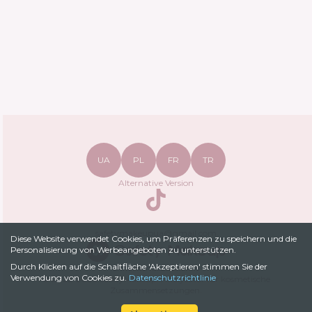
UA
PL
FR
TR
Alternative Version
TikTok
safetymakeupua@gmail.com
Diese Website verwendet Cookies, um Präferenzen zu speichern und die
Personalisierung von Werbeangeboten zu unterstützen.
Durch Klicken auf die Schaltfläche 'Akzeptieren' stimmen Sie der
Datenschutzrichtlinie
Verwendung von Cookies zu.
Datenschutzrichtlinie
© 2022-
2026
SafetyMakeup.
Analysator für kosmetische
Zusammensetzungen
.