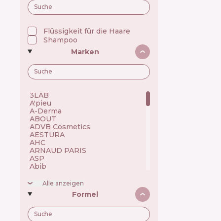
Flüssigkeit für die Haare
Shampoo
Marken
3LAB 🇺🇸
A'pieu 🇰🇷
A-Derma 🇫🇷
ABOUT 🇺🇦
ADVB Cosmetics 🇹🇷
AESTURA 🇰🇷
AHC 🇰🇷
ARNAUD PARIS 🇫🇷
ASP 🇬🇧
Abib 🇰🇷
Academie 🇫🇷
Achroactive Max 🇧🇬
Alle anzeigen
Acnemy 🇪🇸
Formel
Acure 🇺🇸
Acwell 🇰🇷
Ada Tina 🇧🇷