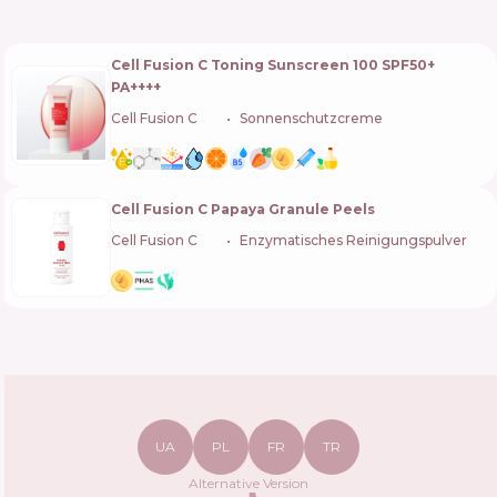
Cell Fusion C Toning Sunscreen 100 SPF50+
PA++++
Cell Fusion C
🇰🇷
Sonnenschutzcreme
Cell Fusion C Papaya Granule Peels
Cell Fusion C
🇰🇷
Enzymatisches Reinigungspulver
UA
PL
FR
TR
Alternative Version