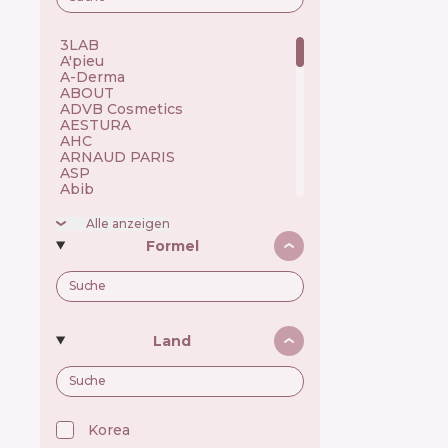
3LAB 🇺🇸
A'pieu 🇰🇷
A-Derma 🇫🇷
ABOUT 🇺🇦
ADVB Cosmetics 🇹🇷
AESTURA 🇰🇷
AHC 🇰🇷
ARNAUD PARIS 🇫🇷
ASP 🇬🇧
Abib 🇰🇷
Academie 🇫🇷
Achroactive Max 🇧🇬
Alle anzeigen
Acnemy 🇪🇸
Formel
Acure 🇺🇸
Acwell 🇰🇷
Ada Tina 🇧🇷
Aesop 🇦🇺
Alchi 🇧🇷
Alfaparf 🇮🇹
Land
Allen Mak 🇧🇬
Allies of Skin 🇸🇬
Alpecin 🇩🇪
Alpha H 🇦🇺
American Crew 🇺🇸
Amway 🇺🇸
Korea 🇰🇷
Anastasia Beverly Hills 🇺🇸