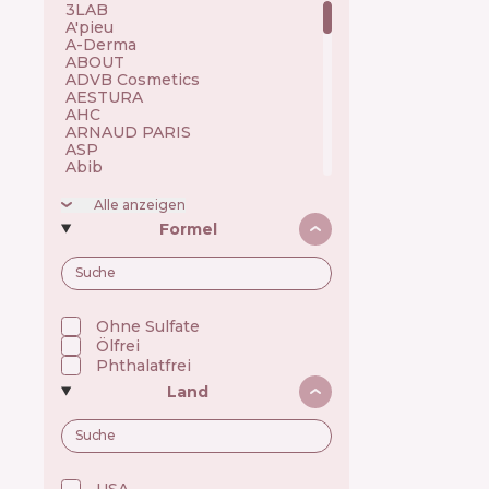
3LAB 🇺🇸
A'pieu 🇰🇷
A-Derma 🇫🇷
ABOUT 🇺🇦
ADVB Cosmetics 🇹🇷
AESTURA 🇰🇷
AHC 🇰🇷
ARNAUD PARIS 🇫🇷
ASP 🇬🇧
Abib 🇰🇷
Academie 🇫🇷
Achroactive Max 🇧🇬
Alle anzeigen
Acnemy 🇪🇸
Formel
Acure 🇺🇸
Acwell 🇰🇷
Ada Tina 🇧🇷
Aesop 🇦🇺
Alchi 🇧🇷
Alfaparf 🇮🇹
Ohne Sulfate
Allen Mak 🇧🇬
Ölfrei
Allies of Skin 🇸🇬
Phthalatfrei
Alpecin 🇩🇪
Land
Alpha H 🇦🇺
American Crew 🇺🇸
Amway 🇺🇸
Anastasia Beverly Hills 🇺🇸
Andalou Naturals 🇺🇸
Anua 🇰🇷
USA 🇺🇸