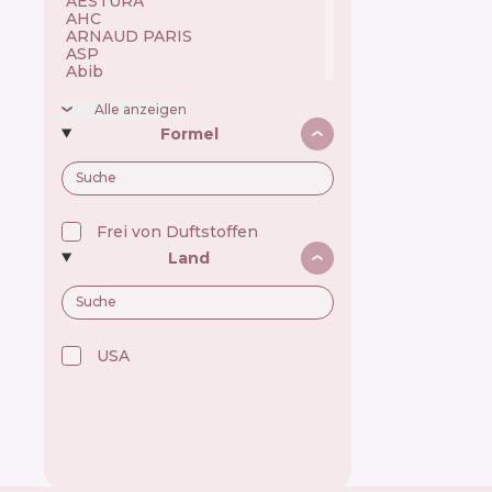
AESTURA 🇰🇷
AHC 🇰🇷
ARNAUD PARIS 🇫🇷
ASP 🇬🇧
Abib 🇰🇷
Academie 🇫🇷
Achroactive Max 🇧🇬
Alle anzeigen
Acnemy 🇪🇸
Formel
Acure 🇺🇸
Acwell 🇰🇷
Ada Tina 🇧🇷
Aesop 🇦🇺
Alchi 🇧🇷
Alfaparf 🇮🇹
Frei von Duftstoffen
Allen Mak 🇧🇬
Land
Allies of Skin 🇸🇬
Alpecin 🇩🇪
Alpha H 🇦🇺
American Crew 🇺🇸
Amway 🇺🇸
Anastasia Beverly Hills 🇺🇸
USA 🇺🇸
Andalou Naturals 🇺🇸
Anua 🇰🇷
ApaCare 🇩🇪
Apice Cosmeticos 🇧🇷
Apivita 🇬🇷
Apse Cosmetics 🇪🇸
Aquafresh 🇬🇧