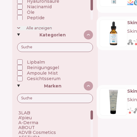
Hyaluronsäure
Niacinamid
Öle
Peptide
Ski
Silikon
Alle anzeigen
UV filter
Skin
Kategorien
Lipbalm
Reinigungsgel
Ampoule Mist
Gesichtsserum
Marken
Ski
Skin
3LAB 🇺🇸
A'pieu 🇰🇷
A-Derma 🇫🇷
ABOUT 🇺🇦
ADVB Cosmetics 🇹🇷