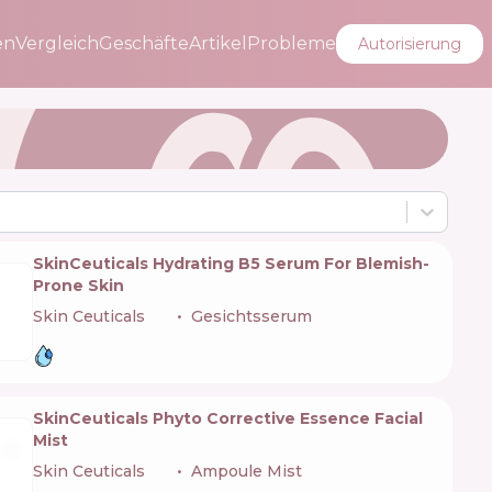
en
Vergleich
Geschäfte
Artikel
Probleme
Autorisierung
SkinCeuticals Hydrating B5 Serum For Blemish-
Prone Skin
Skin Ceuticals
🇺🇸
Gesichtsserum
SkinCeuticals Phyto Corrective Essence Facial
Mist
Skin Ceuticals
🇺🇸
Ampoule Mist