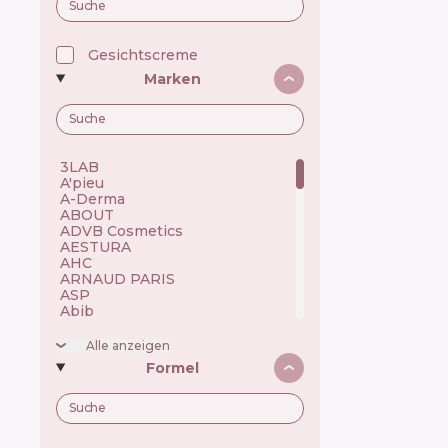
Gesichtscreme
Marken
3LAB 🇺🇸
A'pieu 🇰🇷
A-Derma 🇫🇷
ABOUT 🇺🇦
ADVB Cosmetics 🇹🇷
AESTURA 🇰🇷
AHC 🇰🇷
ARNAUD PARIS 🇫🇷
ASP 🇬🇧
Abib 🇰🇷
Academie 🇫🇷
Achroactive Max 🇧🇬
Alle anzeigen
Acnemy 🇪🇸
Formel
Acure 🇺🇸
Acwell 🇰🇷
Ada Tina 🇧🇷
Aesop 🇦🇺
Alchi 🇧🇷