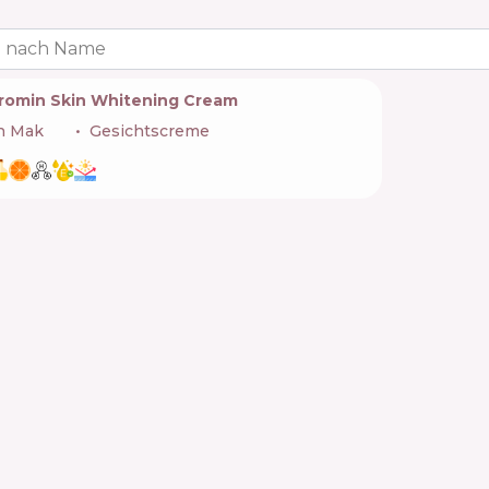
 nach Name
romin Skin Whitening Cream
n Mak
🇧🇬
Gesichtscreme