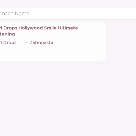
 nach Name
rl Drops Hollywood Smile Ultimate
tening
l Drops
🇬🇧
Zahnpasta