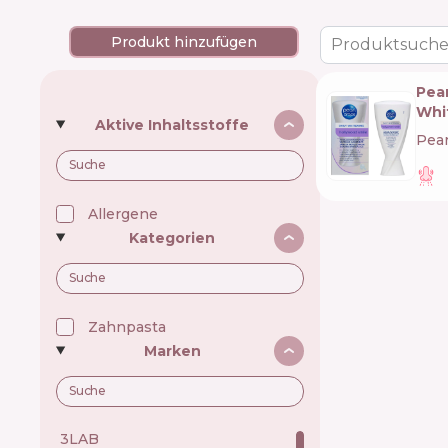
Produkt hinzufügen
Produktsuche
Pea
Whi
Aktive Inhaltsstoffe
Pear
Allergene
Kategorien
Zahnpasta
Marken
3LAB 🇺🇸