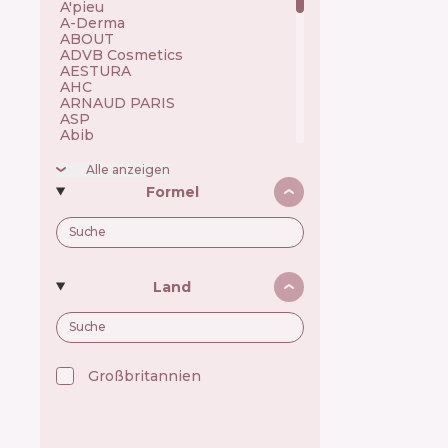
A'pieu 🇰🇷
A-Derma 🇫🇷
ABOUT 🇺🇦
ADVB Cosmetics 🇹🇷
AESTURA 🇰🇷
AHC 🇰🇷
ARNAUD PARIS 🇫🇷
ASP 🇬🇧
Abib 🇰🇷
Academie 🇫🇷
Achroactive Max 🇧🇬
Alle anzeigen
Acnemy 🇪🇸
Formel
Acure 🇺🇸
Acwell 🇰🇷
Ada Tina 🇧🇷
Aesop 🇦🇺
Alchi 🇧🇷
Alfaparf 🇮🇹
Land
Allen Mak 🇧🇬
Allies of Skin 🇸🇬
Alpecin 🇩🇪
Alpha H 🇦🇺
American Crew 🇺🇸
Amway 🇺🇸
Großbritannien 🇬🇧
Anastasia Beverly Hills 🇺🇸
Andalou Naturals 🇺🇸
Anua 🇰🇷
ApaCare 🇩🇪