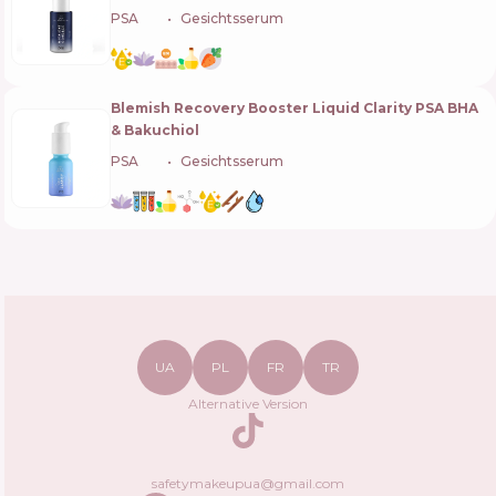
PSA
🇸🇬
Gesichtsserum
Blemish Recovery Booster Liquid Clarity PSA BHA
& Bakuchiol
PSA
🇸🇬
Gesichtsserum
UA
PL
FR
TR
Alternative Version
TikTok
safetymakeupua@gmail.com