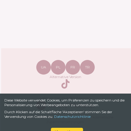
UA
PL
FR
TR
Alternative Version
TikTok
safetymakeupua@gmail.com
Diese Website verwendet Cookies, um Präferenzen zu speichern und die
Personalisierung von Werbeangeboten zu unterstützen.
Durch Klicken auf die Schaltfläche 'Akzeptieren' stimmen Sie der
Datenschutzrichtlinie
Verwendung von Cookies zu.
Datenschutzrichtlinie
© 2022-
2026
SafetyMakeup.
Analysator für kosmetische
Zusammensetzungen
.