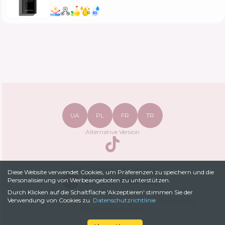
UA
PL
FR
TR
Alternative Version
TikTok
safetymakeupua@gmail.com
Diese Website verwendet Cookies, um Präferenzen zu speichern und die
Personalisierung von Werbeangeboten zu unterstützen.
Durch Klicken auf die Schaltfläche 'Akzeptieren' stimmen Sie der
Datenschutzrichtlinie
Verwendung von Cookies zu.
Datenschutzrichtlinie
© 2022-
2026
SafetyMakeup.
Analysator für kosmetische
Zusammensetzungen
.