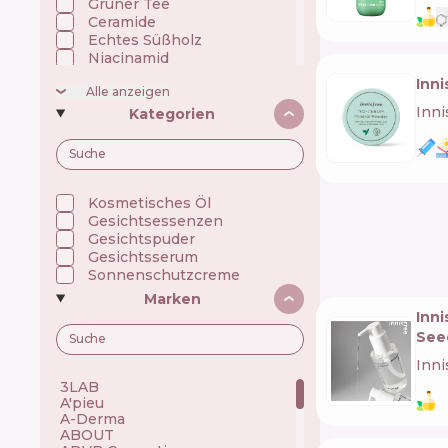
Grüner Tee
Ceramide
Echtes Süßholz
Niacinamid
Öle
Inn
Alle anzeigen
Panthenol (Vitamin B5)
Inni
Peptide
Kategorien
Präbiotika/Fermente
Retinol (Vitamin A)
Silikon
Squalan
UV filter
Kosmetisches Öl
Indischer wassernabel
Gesichtsessenzen
Gesichtspuder
Gesichtsserum
Sonnenschutzcreme
Marken
Inni
See
Inni
3LAB 🇺🇸
A'pieu 🇰🇷
A-Derma 🇫🇷
ABOUT 🇺🇦