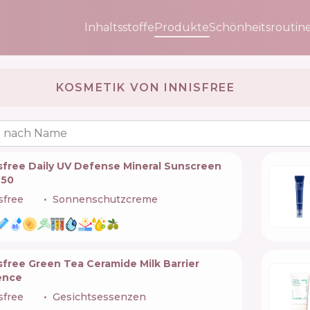
Inhaltsstoffe
Produkte
Schönheitsroutin
KOSMETIK VON INNISFREE 🇰🇷
 nach Name
sfree Daily UV Defense Mineral Sunscreen
 50
sfree
🇰🇷
Sonnenschutzcreme
sfree Green Tea Ceramide Milk Barrier
ence
sfree
🇰🇷
Gesichtsessenzen