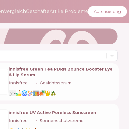
en
Vergleich
Geschäfte
Artikel
Probleme
Autorisierung
innisfree Green Tea PDRN Bounce Booster Eye
& Lip Serum
Innisfree
🇰🇷
Gesichtsserum
innisfree UV Active Poreless Sunscreen
Innisfree
🇰🇷
Sonnenschutzcreme