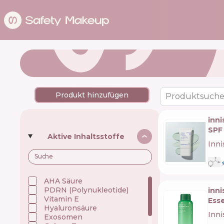
Produkt hinzufügen
Produktsuche
inni
SPF
Aktive Inhaltsstoffe
Inni
AHA Säure
PDRN (Polynukleotide)
inni
Vitamin E
Ess
Hyaluronsäure
Inni
Exosomen