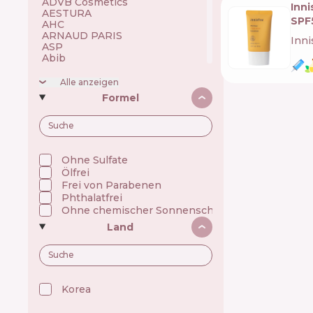
ADVB Cosmetics 🇹🇷
Inni
AESTURA 🇰🇷
SPF
AHC 🇰🇷
ARNAUD PARIS 🇫🇷
Inni
ASP 🇬🇧
Abib 🇰🇷
Academie 🇫🇷
Achroactive Max 🇧🇬
Alle anzeigen
Acnemy 🇪🇸
Formel
Acure 🇺🇸
Acwell 🇰🇷
Ada Tina 🇧🇷
Aesop 🇦🇺
Alchi 🇧🇷
Alfaparf 🇮🇹
Ohne Sulfate
Allen Mak 🇧🇬
Ölfrei
Allies of Skin 🇸🇬
Frei von Parabenen
Alpecin 🇩🇪
Phthalatfrei
Alpha H 🇦🇺
Ohne chemischer Sonnenschutz
American Crew 🇺🇸
Amway 🇺🇸
Land
Anastasia Beverly Hills 🇺🇸
Andalou Naturals 🇺🇸
Anua 🇰🇷
ApaCare 🇩🇪
Apice Cosmeticos 🇧🇷
Korea 🇰🇷
Apivita 🇬🇷
Apse Cosmetics 🇪🇸