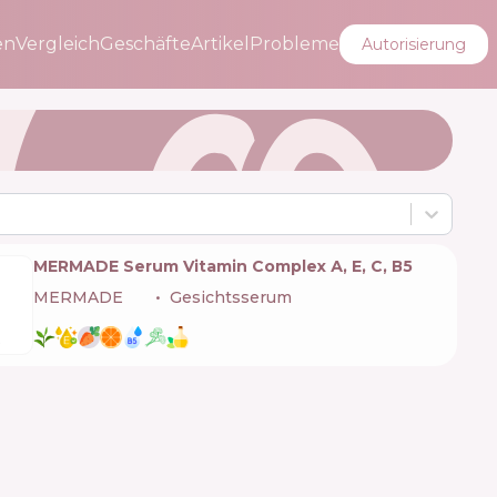
en
Vergleich
Geschäfte
Artikel
Probleme
Autorisierung
MERMADE Serum Vitamin Complex А, Е, С, В5
MERMADE
🇺🇦
Gesichtsserum