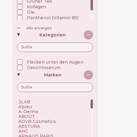
Grüner Tee
Kollagen
Öle
Panthenol (Vitamin B5)
Retinol (Vitamin A)
Alle anzeigen
Indischer wassernabel
Kategorien
Flecken unter den Augen
Gesichtsserum
Marken
3LAB 🇺🇸
A'pieu 🇰🇷
A-Derma 🇫🇷
ABOUT 🇺🇦
ADVB Cosmetics 🇹🇷
AESTURA 🇰🇷
AHC 🇰🇷
ARNAUD PARIS 🇫🇷