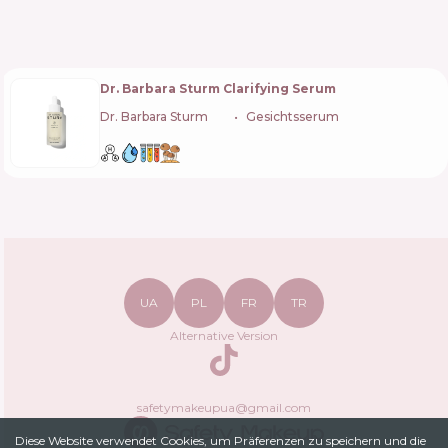
Dr. Barbara Sturm Clarifying Serum
Dr. Barbara Sturm
🇩🇪
Gesichtsserum
UA
PL
FR
TR
Alternative Version
TikTok
safetymakeupua@gmail.com
Diese Website verwendet Cookies, um Präferenzen zu speichern und die