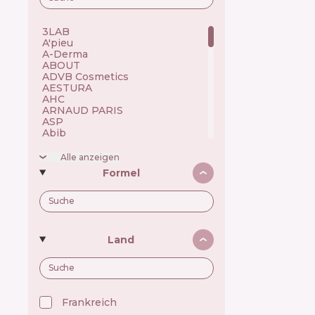
3LAB 🇺🇸
A'pieu 🇰🇷
A-Derma 🇫🇷
ABOUT 🇺🇦
ADVB Cosmetics 🇹🇷
AESTURA 🇰🇷
AHC 🇰🇷
ARNAUD PARIS 🇫🇷
ASP 🇬🇧
Abib 🇰🇷
Academie 🇫🇷
Achroactive Max 🇧🇬
Alle anzeigen
Acnemy 🇪🇸
Formel
Acure 🇺🇸
Acwell 🇰🇷
Ada Tina 🇧🇷
Aesop 🇦🇺
Alchi 🇧🇷
Alfaparf 🇮🇹
Land
Allen Mak 🇧🇬
Allies of Skin 🇸🇬
Alpecin 🇩🇪
Alpha H 🇦🇺
American Crew 🇺🇸
Amway 🇺🇸
Frankreich 🇫🇷
Anastasia Beverly Hills 🇺🇸